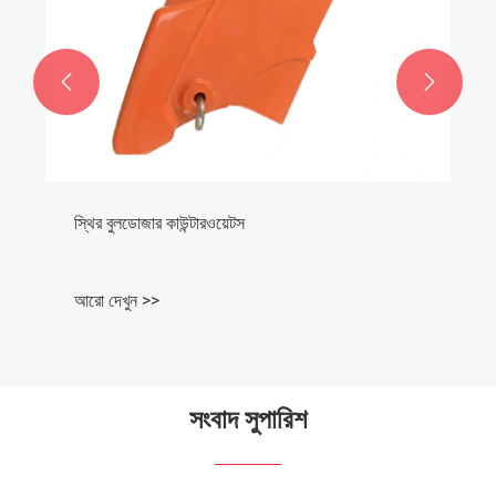


স্থির বুলডোজার কাউন্টারওয়েটস
আরো দেখুন >>
সংবাদ সুপারিশ