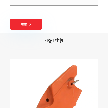
জমা

নতুন পণ্য