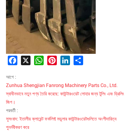
Facebook
X
WhatsApp
Pinterest
LinkedIn
Share
আগে :
Zunhua Shengjian Fanrong Machinery Parts Co., Ltd.
স্বাধীনভাবে নতুন পণ্য তৈরি করেছে: কাউন্টারওয়েট লোহার জন্য টুলিং এবং ড্রিলিং
জিগ।
পরবর্তী :
সুসংবাদ: ইতালীয় ক্লায়েন্ট ফর্কলিফ্ট মডুলার কাউন্টারওয়েটগুলিতে অংশীদারিত্ব
পুনর্নবীকরণ করে