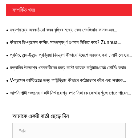
সম্পর্কিত খবর
মধ্যপ্রাচ্যে অবকাঠামো ক্রয় বৃদ্ধির মধ্যে, কেন শেংজিয়ান ফানরং-এর
কাউন্টারওয়েটগুলি বিদেশী ক্লায়েন্টদের দ্বারা অত্যন্ত পছন্দের?
কীভাবে ভি-প্রসেস কাস্টিং সামঞ্জস্যপূর্ণ গুণমান নিশ্চিত করে? Zunhua
Shengjian Fanrong গলানো সহায়ক যোগ করার জন্য মানসম্মত নির্দেশিকা
প্রমিত, এন্ড-টু-এন্ড প্রক্রিয়া নিয়ন্ত্রণ কীভাবে বিদেশে সরবরাহ করা ঢালাই লোহার
প্রকাশ করেছে
কাউন্টারওয়েটের গুণমান নিশ্চিত করে?
রপ্তানির উদ্দেশ্যে খননকারীদের জন্য কাস্ট আয়রন কাউন্টারওয়েট সোর্সিং করার
সময়, কাস্টম উত্পাদনের সময় কোন নির্দিষ্ট বিবরণ এবং মান কঠোর নিয়ন্ত্রণের প্রয়োজন
V-প্রসেস কাস্টিংয়ের জন্য ফাউন্ড্রিজ কীভাবে কঠোরভাবে কাঁচা এবং সহায়ক
হয়?
সামগ্রী নিয়ন্ত্রণ করতে পারে? স্ট্যান্ডার্ড গ্রহণযোগ্যতা স্পেসিফিকেশন বাস্তবায়নের
আপনি পাল্টা ওজনের একটি নির্ভরযোগ্য রপ্তানিকারক কোথায় খুঁজে পেতে পারেন?
জন্য একটি ব্যাপক গাইড
Zunhua Shengjian Fanrong-এর উচ্চ-মানের কাউন্টারওয়েট বিশ্বব্যাপী
রপ্তানি করা হয়।
আমাকে একটি বার্তা ছেড়ে দিন