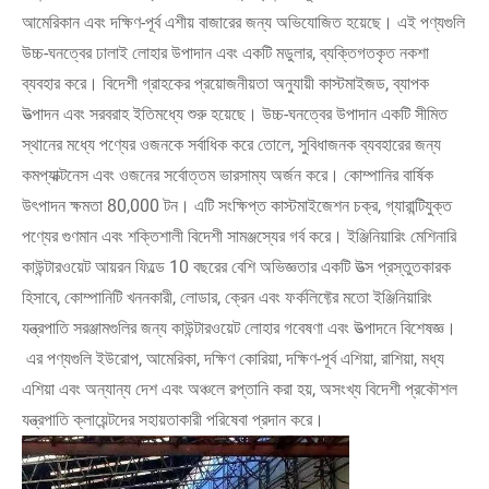
আমেরিকান এবং দক্ষিণ-পূর্ব এশীয় বাজারের জন্য অভিযোজিত হয়েছে। এই পণ্যগুলি
উচ্চ-ঘনত্বের ঢালাই লোহার উপাদান এবং একটি মডুলার, ব্যক্তিগতকৃত নকশা
ব্যবহার করে। বিদেশী গ্রাহকের প্রয়োজনীয়তা অনুযায়ী কাস্টমাইজড, ব্যাপক
উত্পাদন এবং সরবরাহ ইতিমধ্যে শুরু হয়েছে। উচ্চ-ঘনত্বের উপাদান একটি সীমিত
স্থানের মধ্যে পণ্যের ওজনকে সর্বাধিক করে তোলে, সুবিধাজনক ব্যবহারের জন্য
কমপ্যাক্টনেস এবং ওজনের সর্বোত্তম ভারসাম্য অর্জন করে। কোম্পানির বার্ষিক
উৎপাদন ক্ষমতা 80,000 টন। এটি সংক্ষিপ্ত কাস্টমাইজেশন চক্র, গ্যারান্টিযুক্ত
পণ্যের গুণমান এবং শক্তিশালী বিদেশী সামঞ্জস্যের গর্ব করে। ইঞ্জিনিয়ারিং মেশিনারি
কাউন্টারওয়েট আয়রন ফিল্ডে 10 বছরের বেশি অভিজ্ঞতার একটি উত্স প্রস্তুতকারক
হিসাবে, কোম্পানিটি খননকারী, লোডার, ক্রেন এবং ফর্কলিফ্টের মতো ইঞ্জিনিয়ারিং
যন্ত্রপাতি সরঞ্জামগুলির জন্য কাউন্টারওয়েট লোহার গবেষণা এবং উত্পাদনে বিশেষজ্ঞ।
এর পণ্যগুলি ইউরোপ, আমেরিকা, দক্ষিণ কোরিয়া, দক্ষিণ-পূর্ব এশিয়া, রাশিয়া, মধ্য
এশিয়া এবং অন্যান্য দেশ এবং অঞ্চলে রপ্তানি করা হয়, অসংখ্য বিদেশী প্রকৌশল
যন্ত্রপাতি ক্লায়েন্টদের সহায়তাকারী পরিষেবা প্রদান করে।