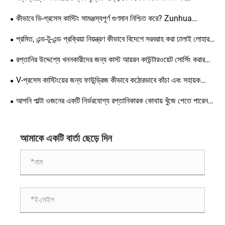
কাউন্টারওয়েটগুলি বিদেশী ক্লায়েন্টদের দ্বারা অত্যন্ত পছন্দের?
কীভাবে ভি-প্রসেস কাস্টিং সামঞ্জস্যপূর্ণ গুণমান নিশ্চিত করে? Zunhua
Shengjian Fanrong গলানো সহায়ক যোগ করার জন্য মানসম্মত নির্দেশিকা
প্রমিত, এন্ড-টু-এন্ড প্রক্রিয়া নিয়ন্ত্রণ কীভাবে বিদেশে সরবরাহ করা ঢালাই লোহার
প্রকাশ করেছে
কাউন্টারওয়েটের গুণমান নিশ্চিত করে?
রপ্তানির উদ্দেশ্যে খননকারীদের জন্য কাস্ট আয়রন কাউন্টারওয়েট সোর্সিং করার
সময়, কাস্টম উত্পাদনের সময় কোন নির্দিষ্ট বিবরণ এবং মান কঠোর নিয়ন্ত্রণের প্রয়োজন
V-প্রসেস কাস্টিংয়ের জন্য ফাউন্ড্রিজ কীভাবে কঠোরভাবে কাঁচা এবং সহায়ক
হয়?
সামগ্রী নিয়ন্ত্রণ করতে পারে? স্ট্যান্ডার্ড গ্রহণযোগ্যতা স্পেসিফিকেশন বাস্তবায়নের
আপনি পাল্টা ওজনের একটি নির্ভরযোগ্য রপ্তানিকারক কোথায় খুঁজে পেতে পারেন?
জন্য একটি ব্যাপক গাইড
Zunhua Shengjian Fanrong-এর উচ্চ-মানের কাউন্টারওয়েট বিশ্বব্যাপী
রপ্তানি করা হয়।
আমাকে একটি বার্তা ছেড়ে দিন