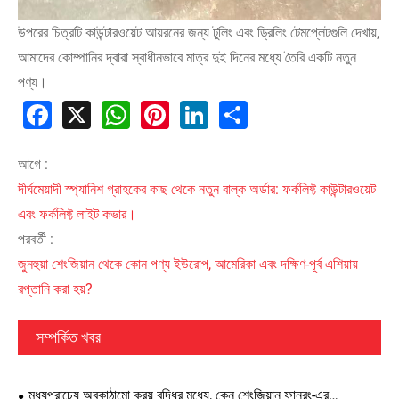
উপরের চিত্রটি কাউন্টারওয়েট আয়রনের জন্য টুলিং এবং ড্রিলিং টেমপ্লেটগুলি দেখায়,
আমাদের কোম্পানির দ্বারা স্বাধীনভাবে মাত্র দুই দিনের মধ্যে তৈরি একটি নতুন
পণ্য।
Facebook
X
WhatsApp
Pinterest
LinkedIn
Share
আগে :
দীর্ঘমেয়াদী স্প্যানিশ গ্রাহকের কাছ থেকে নতুন বাল্ক অর্ডার: ফর্কলিফ্ট কাউন্টারওয়েট
এবং ফর্কলিফ্ট লাইট কভার।
পরবর্তী :
জুনহুয়া শেংজিয়ান থেকে কোন পণ্য ইউরোপ, আমেরিকা এবং দক্ষিণ-পূর্ব এশিয়ায়
রপ্তানি করা হয়?
সম্পর্কিত খবর
মধ্যপ্রাচ্যে অবকাঠামো ক্রয় বৃদ্ধির মধ্যে, কেন শেংজিয়ান ফানরং-এর