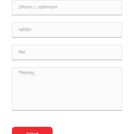
জমা
