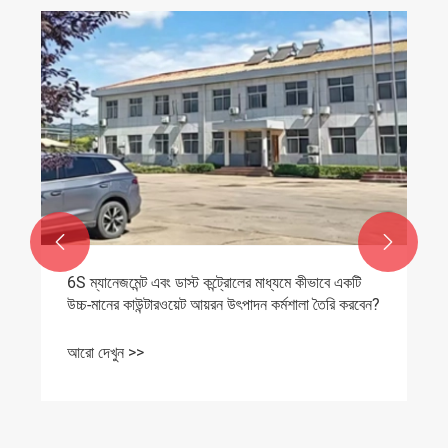


6S ম্যানেজমেন্ট এবং ডাস্ট কন্ট্রোলের মাধ্যমে কীভাবে একটি
উচ্চ-মানের কাউন্টারওয়েট আয়রন উৎপাদন কর্মশালা তৈরি করবেন?
আরো দেখুন >>