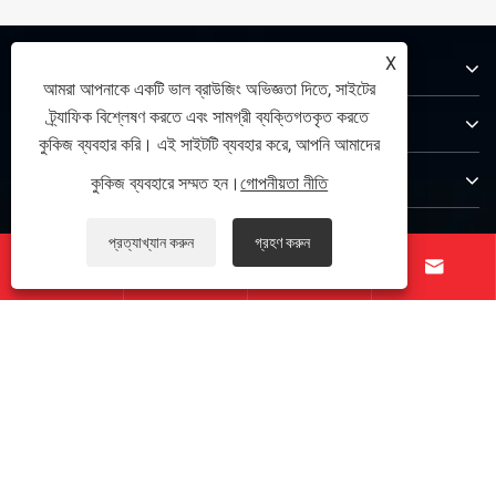
X
আমাদের সম্পর্কে
আমরা আপনাকে একটি ভাল ব্রাউজিং অভিজ্ঞতা দিতে, সাইটের
ট্র্যাফিক বিশ্লেষণ করতে এবং সামগ্রী ব্যক্তিগতকৃত করতে
পণ্য
কুকিজ ব্যবহার করি। এই সাইটটি ব্যবহার করে, আপনি আমাদের
যোগাযোগ করুন
কুকিজ ব্যবহারে সম্মত হন।
গোপনীয়তা নীতি
আমাদের অনুসরণ করো
প্রত্যাখ্যান করুন
গ্রহণ করুন




কপিরাইট © 2025 Zunhua Shengjian fanrong Machinery Parts Co.,
Ltd. সর্বস্বত্ব সংরক্ষিত৷
Links
|
Sitemap
|
RSS
|
XML
|