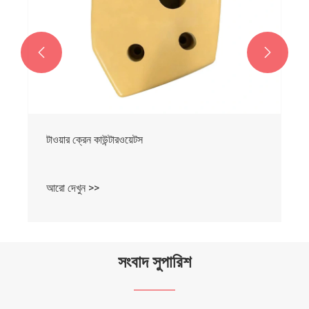


টাওয়ার ক্রেন কাউন্টারওয়েটস
আরো দেখুন >>
সংবাদ সুপারিশ