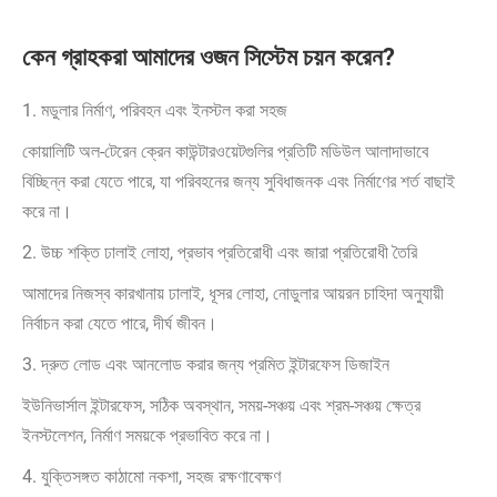
কেন গ্রাহকরা আমাদের ওজন সিস্টেম চয়ন করেন?
1. মডুলার নির্মাণ, পরিবহন এবং ইনস্টল করা সহজ
কোয়ালিটি অল-টেরেন ক্রেন কাউন্টারওয়েটগুলির প্রতিটি মডিউল আলাদাভাবে
বিচ্ছিন্ন করা যেতে পারে, যা পরিবহনের জন্য সুবিধাজনক এবং নির্মাণের শর্ত বাছাই
করে না।
2. উচ্চ শক্তি ঢালাই লোহা, প্রভাব প্রতিরোধী এবং জারা প্রতিরোধী তৈরি
আমাদের নিজস্ব কারখানায় ঢালাই, ধূসর লোহা, নোডুলার আয়রন চাহিদা অনুযায়ী
নির্বাচন করা যেতে পারে, দীর্ঘ জীবন।
3. দ্রুত লোড এবং আনলোড করার জন্য প্রমিত ইন্টারফেস ডিজাইন
ইউনিভার্সাল ইন্টারফেস, সঠিক অবস্থান, সময়-সঞ্চয় এবং শ্রম-সঞ্চয় ক্ষেত্র
ইনস্টলেশন, নির্মাণ সময়কে প্রভাবিত করে না।
4. যুক্তিসঙ্গত কাঠামো নকশা, সহজ রক্ষণাবেক্ষণ