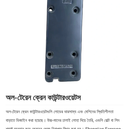
অল-টেরেন ক্রেন কাউন্টারওয়েটস
অল-টেরেন ক্রেন কাউন্টারওয়েটগুলি লোডের ভারসাম্য এবং মেশিনের স্থিতিশীলতা
বাড়াতে ডিজাইন করা হয়েছে। উচ্চ-মানের ঢালাই লোহা দিয়ে তৈরি, এগুলি বোল্ট বা পিন