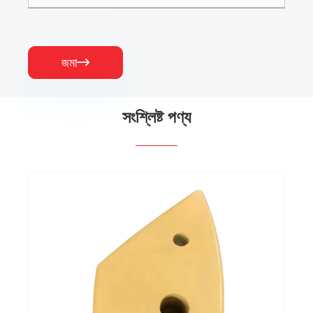
জমা

সংশ্লিষ্ট পণ্য