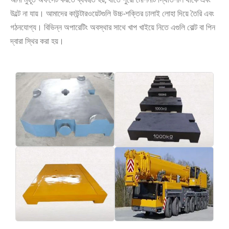
উল্টে না যায়। আমাদের কাউন্টারওয়েটগুলি উচ্চ-শক্তির ঢালাই লোহা দিয়ে তৈরি এবং
গঠনযোগ্য। বিভিন্ন অপারেটিং অবস্থার সাথে খাপ খাইয়ে নিতে এগুলি বোল্ট বা পিন
দ্বারা স্থির করা হয়।