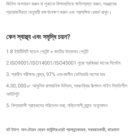
জিনিস অপসারণ করুন বা লুকানো বিপদগুলিকে ক্ষতিগ্রস্ত করুন, সরঞ্জামের
প্রয়োজনীয়তা অনুযায়ী রক্ষণাবেক্ষণ করুন এবং প্রাসঙ্গিক রেকর্ড রাখুন।
কেন স্বাস্থ্য এবং সমৃদ্ধি চয়ন?
1.8 ইউটিলিটি মডেল পেটেন্ট + জাতীয় উদ্ভাবন পেটেন্ট
2.ISO9001/ISO14001/ISO45001 পুরো প্রক্রিয়া মানের সিস্টেম
3. স্বাধীন পরীক্ষার কেন্দ্র, 97% এক-কালীন ডেলিভারি পাসের হার
4.30, 000㎡ আধুনিক রাসায়নিক উদ্ভিদ, স্বয়ংক্রিয় উত্পাদন লাইন স্থিতিশীল
আউটপুট
5. বিশ্বব্যাপী গ্রাহকদের পরিবেশন করা, শক্তিশালী ব্র্যান্ড অনুমোদন
হট ট্যাগ: অল-টেরেন ক্রেন কাউন্টারওয়েট প্রস্তুতকারক, সরবরাহকারী, কারখানা