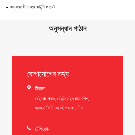
অভ্যন্তরীণ দহন কাউন্টারওয়েট
অনুসন্ধান পাঠান
যোগাযোগের তথ্য

ঠিকানা
বেইঝেং গ্রাম, বেইক্সিয়াইন টাউনশিপ,
জুনহুয়া সিটি, হেবেই প্রদেশ, চীন

টেলিফোন