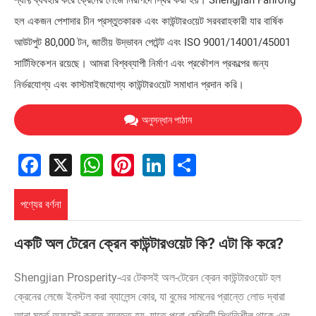
শ্যাফ্ট ব্যবহার করে ক্রেনের লেজে নিরাপদে স্থির করা হয়। Shengjian Fanrong
হল একজন পেশাদার চীন প্রস্তুতকারক এবং কাউন্টারওয়েট সরবরাহকারী যার বার্ষিক
আউটপুট 80,000 টন, জাতীয় উদ্ভাবন পেটেন্ট এবং ISO 9001/14001/45001
সার্টিফিকেশন রয়েছে। আমরা বিশ্বব্যাপী নির্মাণ এবং প্রকৌশল প্রকল্পের জন্য
নির্ভরযোগ্য এবং কাস্টমাইজযোগ্য কাউন্টারওয়েট সমাধান প্রদান করি।
অনুসন্ধান পাঠান
Facebook
X
WhatsApp
Pinterest
LinkedIn
Share
পণ্যের বর্ণনা
একটি অল টেরেন ক্রেন কাউন্টারওয়েট কি? এটা কি করে?
Shengjian Prosperity-এর টেকসই অল-টেরেন ক্রেন কাউন্টারওয়েট হল
ক্রেনের লেজে ইনস্টল করা ব্যালেন্স কোর, যা বুমের সামনের প্রান্তে লোড দ্বারা
আনা মুহূর্ত অফসেট করতে ব্যবহৃত হয়, যাতে পুরো মেশিনটি স্থিতিশীল থাকে এবং