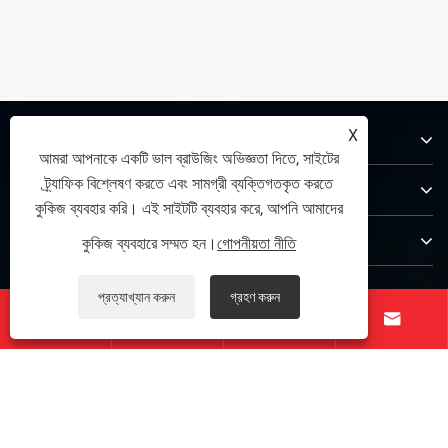
X
আমাদের সম্পর্কে
আমরা আপনাকে একটি ভাল ব্রাউজিং অভিজ্ঞতা দিতে, সাইটের
ট্র্যাফিক বিশ্লেষণ করতে এবং সামগ্রী ব্যক্তিগতকৃত করতে
পণ্য
কুকিজ ব্যবহার করি। এই সাইটটি ব্যবহার করে, আপনি আমাদের
যোগাযোগ করুন
কুকিজ ব্যবহারে সম্মত হন।
গোপনীয়তা নীতি
আমাদের অনুসরণ করো
প্রত্যাখ্যান করুন
গ্রহণ করুন



