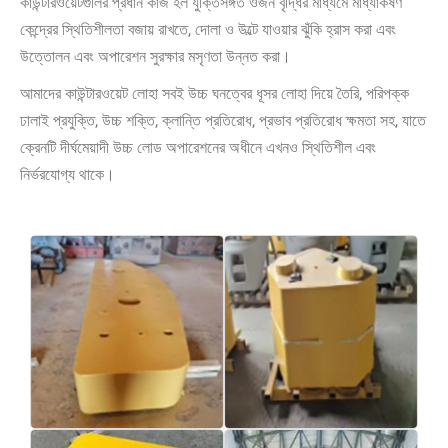
কাউন্টারওয়েটগুলির প্রধান কাজ হল যুক্তিসঙ্গত ওজন বৃদ্ধির মাধ্যমে মাধ্যাকর্ষণ
কেন্দ্রের স্থিতিশীলতা বজায় রাখতে, দোলা ও উল্টে যাওয়ার ঝুঁকি হ্রাস করা এবং
উত্তোলন এবং অপারেশন সুরক্ষার মসৃণতা উন্নত করা।
আমাদের কাউন্টারওয়েট লোহা সবই উচ্চ ঘনত্বের ধূসর লোহা দিয়ে তৈরি, পরিপক্ক
ঢালাই প্রযুক্তি, উচ্চ শক্তি, ক্লান্তি প্রতিরোধ, প্রভাব প্রতিরোধ ক্ষমতা সহ, যাতে
ক্রেনটি দীর্ঘমেয়াদী উচ্চ লোড অপারেশনের অধীনে এখনও স্থিতিশীল এবং
নির্ভরযোগ্য থাকে।