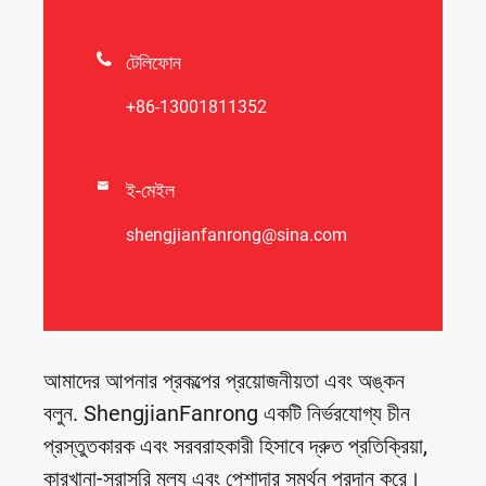

টেলিফোন
+86-13001811352

ই-মেইল
shengjianfanrong@sina.com
আমাদের আপনার প্রকল্পের প্রয়োজনীয়তা এবং অঙ্কন
বলুন. ShengjianFanrong একটি নির্ভরযোগ্য চীন
প্রস্তুতকারক এবং সরবরাহকারী হিসাবে দ্রুত প্রতিক্রিয়া,
কারখানা-সরাসরি মূল্য এবং পেশাদার সমর্থন প্রদান করে।