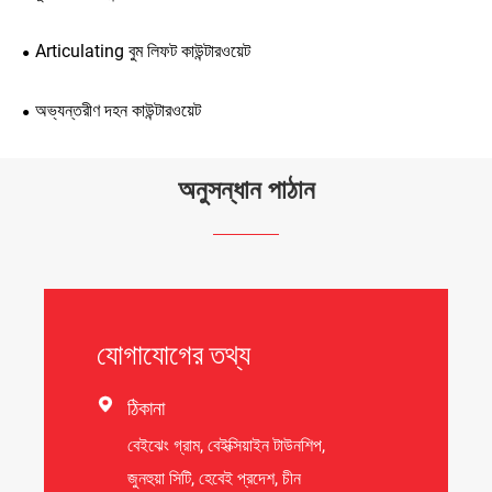
Articulating বুম লিফট কাউন্টারওয়েট
অভ্যন্তরীণ দহন কাউন্টারওয়েট
অনুসন্ধান পাঠান
যোগাযোগের তথ্য

ঠিকানা
বেইঝেং গ্রাম, বেইক্সিয়াইন টাউনশিপ,
জুনহুয়া সিটি, হেবেই প্রদেশ, চীন