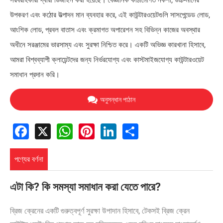
সরবরাহকারী দ্বারা ডিজাইন করা হয়েছে। বৈজ্ঞানিক কাঠামোগত নকশা, উচ্চ-মানের
উপকরণ এবং কঠোর উত্পাদন মান ব্যবহার করে, এই কাউন্টারওয়েটগুলি সাসপেন্ডেড লোড,
আংশিক লোড, প্রবল বাতাস এবং ক্রমাগত অপারেশন সহ বিভিন্ন কাজের অবস্থার
অধীনে সরঞ্জামের ভারসাম্য এবং সুরক্ষা নিশ্চিত করে। একটি অভিজ্ঞ কারখানা হিসাবে,
আমরা বিশ্বব্যাপী ক্লায়েন্টদের জন্য নির্ভরযোগ্য এবং কাস্টমাইজযোগ্য কাউন্টারওয়েট
সমাধান প্রদান করি।
অনুসন্ধান পাঠান
Facebook
X
WhatsApp
Pinterest
LinkedIn
Share
পণ্যের বর্ণনা
এটা কি? কি সমস্যা সমাধান করা যেতে পারে?
ব্রিজ ক্রেনের একটি গুরুত্বপূর্ণ সুরক্ষা উপাদান হিসাবে, টেকসই ব্রিজ ক্রেন