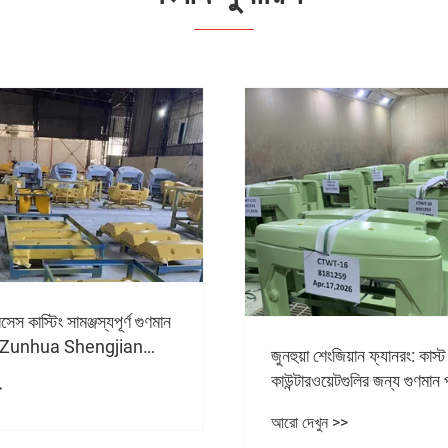
েস কাস্টিং সামঞ্জস্যপূর্ণ গুণমান
রে? Zunhua Shengjian
জুনহুয়া শেংজিয়ান ফ্যানরং: কাস
ানো সহায়ক যোগ করার জন্য
কাউন্টারওয়েটগুলির জন্য গুণমান প
>
্দেশিকা প্রকাশ করেছে
লাইনকে কীভাবে শক্তিশালী করব
আরো দেখুন >>