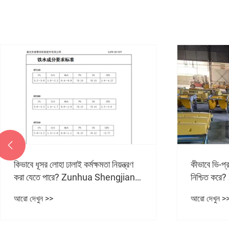

কিভাবে ধূসর লোহা ঢালাই কর্মক্ষমতা নিয়ন্ত্রণ
কীভাবে ভি-প্রস
করা যেতে পারে? Zunhua Shengjian
নিশ্চিত ক
Fanrong গলিত লোহার রচনার মানসম্মত
Fanrong গল
আরো দেখুন >>
আরো দেখুন >
নিয়ন্ত্রণ প্রয়োগ করে।
মানসম্মত নির