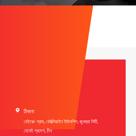
যোগাযোগের তথ্য

ঠিকানা
বেইঝেং গ্রাম, বেইক্সিয়াইন টাউনশিপ, জুনহুয়া সিটি,
হেবেই প্রদেশ, চীন