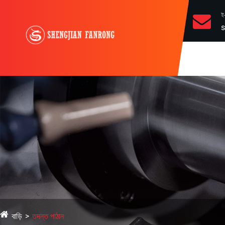
ই
s
বাড়ি
তদন্ত পাঠান