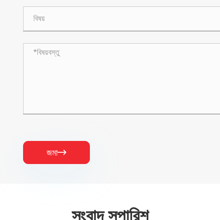
জমা

সংবাদ সুপারিশ