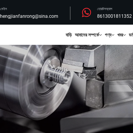
-মেইল
হোয়াটসঅ্যাপ
hengjianfanrong@sina.com
8613001811352
বাড়ি
আমাদের সম্পর্কে
পণ্য
খবর
ডা