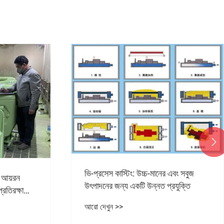

ভি-প্রসেস কাস্টিং: উচ্চ-মানের এবং সবুজ
্ট আয়রন
উৎপাদনের জন্য একটি উন্নত প্রযুক্তি
্রতিরক্ষা
েন?
আরো দেখুন >>