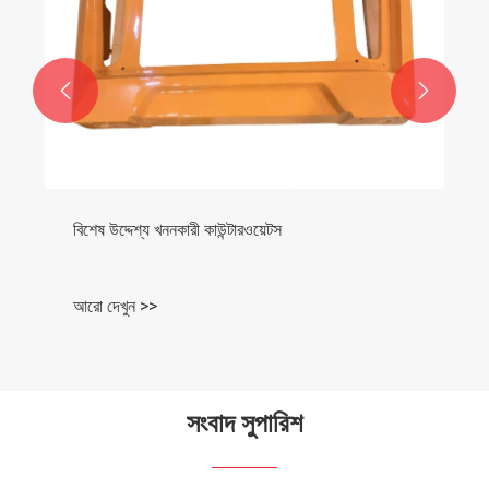


বিশেষ উদ্দেশ্য খননকারী কাউন্টারওয়েটস
আরো দেখুন >>
সংবাদ সুপারিশ