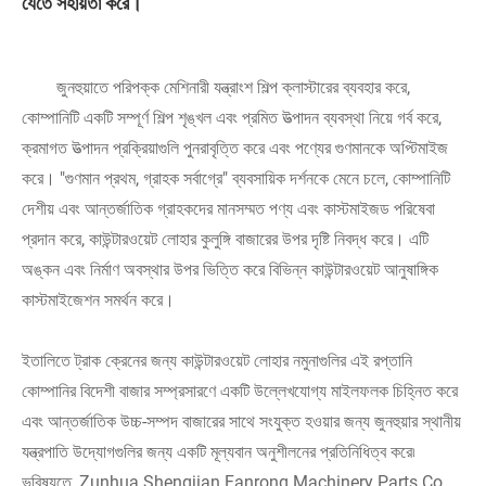
যেতে সহায়তা করে।
জুনহুয়াতে পরিপক্ক মেশিনারী যন্ত্রাংশ শিল্প ক্লাস্টারের ব্যবহার করে,
কোম্পানিটি একটি সম্পূর্ণ শিল্প শৃঙ্খল এবং প্রমিত উত্পাদন ব্যবস্থা নিয়ে গর্ব করে,
ক্রমাগত উত্পাদন প্রক্রিয়াগুলি পুনরাবৃত্তি করে এবং পণ্যের গুণমানকে অপ্টিমাইজ
করে। "গুণমান প্রথম, গ্রাহক সর্বাগ্রে" ব্যবসায়িক দর্শনকে মেনে চলে, কোম্পানিটি
দেশীয় এবং আন্তর্জাতিক গ্রাহকদের মানসম্মত পণ্য এবং কাস্টমাইজড পরিষেবা
প্রদান করে, কাউন্টারওয়েট লোহার কুলুঙ্গি বাজারের উপর দৃষ্টি নিবদ্ধ করে। এটি
অঙ্কন এবং নির্মাণ অবস্থার উপর ভিত্তি করে বিভিন্ন কাউন্টারওয়েট আনুষাঙ্গিক
কাস্টমাইজেশন সমর্থন করে।
ইতালিতে ট্রাক ক্রেনের জন্য কাউন্টারওয়েট লোহার নমুনাগুলির এই রপ্তানি
কোম্পানির বিদেশী বাজার সম্প্রসারণে একটি উল্লেখযোগ্য মাইলফলক চিহ্নিত করে
এবং আন্তর্জাতিক উচ্চ-সম্পদ বাজারের সাথে সংযুক্ত হওয়ার জন্য জুনহুয়ার স্থানীয়
যন্ত্রপাতি উদ্যোগগুলির জন্য একটি মূল্যবান অনুশীলনের প্রতিনিধিত্ব করে৷
ভবিষ্যতে, Zunhua Shengjian Fanrong Machinery Parts Co.,