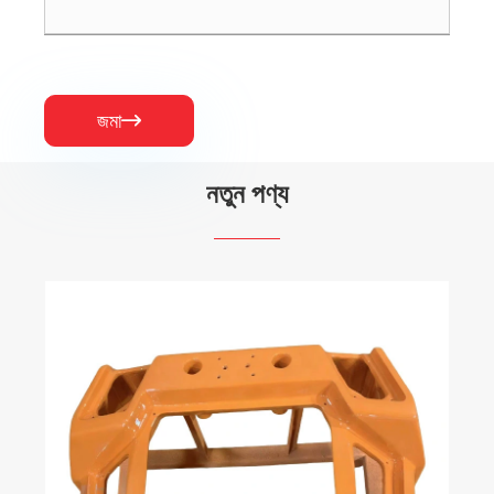
জমা

নতুন পণ্য