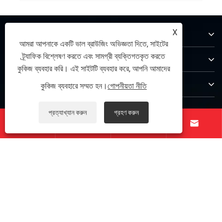
X
আমাদের সম্পর্কে
আমরা আপনাকে একটি ভাল ব্রাউজিং অভিজ্ঞতা দিতে, সাইটের
ট্র্যাফিক বিশ্লেষণ করতে এবং সামগ্রী ব্যক্তিগতকৃত করতে
পণ্য
কুকিজ ব্যবহার করি। এই সাইটটি ব্যবহার করে, আপনি আমাদের
যোগাযোগ করুন
কুকিজ ব্যবহারে সম্মত হন।
গোপনীয়তা নীতি
আমাদের অনুসরণ করো
প্রত্যাখ্যান করুন
গ্রহণ করুন




কপিরাইট © 2025 Zunhua Shengjian fanrong Machinery Parts Co.,
Ltd. সর্বস্বত্ব সংরক্ষিত৷
Links
|
Sitemap
|
RSS
|
XML
|