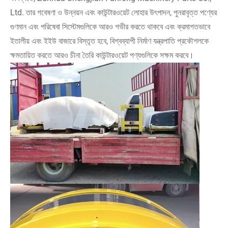
Ltd. তার গবেষণা ও উন্নয়ন এবং কাউন্টারওয়েট লোহার উৎপাদন, পুনরাবৃত্ত পণ্যের
গুণমান এবং পরিষেবা সিস্টেমগুলিকে আরও গভীর করতে থাকবে এবং ক্রমাগতভাবে
ইতালীয় এবং ইইউ বাজারে বিস্তৃত হবে, বিশ্বব্যাপী নির্মাণ যন্ত্রপাতি প্রকৌশলকে
ক্ষমতায়িত করতে আরও চীনা তৈরি কাউন্টারওয়েট পণ্যগুলিকে সক্ষম করবে।