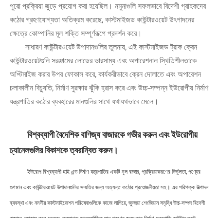
পুরো প্রক্রিয়া জুড়ে প্রয়োগ করা হয়েছিল। নমুনাগুলি সফলভাবে বিদেশী গ্রাহকদের
কঠোর গ্রহণযোগ্যতা অতিক্রম করেছে, কাস্টমাইজড কাউন্টারওয়েট উৎপাদনের
ক্ষেত্রে কোম্পানির মূল শক্তি সম্পূর্ণরূপে প্রদর্শন করে।
সাধারণ কাউন্টারওয়েট উপাদানগুলির তুলনায়, এই কাস্টমাইজড ট্রাক ক্রেন
কাউন্টারওয়েটগুলি সরঞ্জামের লোডের ভারসাম্য এবং অপারেশনাল স্থিতিশীলতাকে
অপ্টিমাইজ করার উপর ফোকাস করে, কার্যকরীভাবে ক্রেন দোলাতে এবং অপারেশন
চলাকালীন বিচ্যুতি, নির্মাণ সুরক্ষার ঝুঁকি হ্রাস করে এবং উচ্চ-সম্পন্ন ইউরোপীয় নির্মাণ
যন্ত্রপাতির কঠোর ব্যবহারের মানগুলির সাথে যথাযথভাবে মেলে।
বিশ্বব্যাপী বৈদেশিক বাণিজ্য বাজারকে গভীর করুন এবং ইউরোপীয়
চ্যানেলগুলির বিকাশকে ত্বরান্বিত করুন।
ইউরোপ বিশ্বব্যাপী হাই-এন্ড নির্মাণ যন্ত্রপাতির একটি মূল বাজার, প্রক্রিয়াকরণের নির্ভুলতা, পণ্যের
গুণমান এবং কাউন্টারওয়েট উপাদানগুলির সম্মতির জন্য অত্যন্ত কঠোর প্রয়োজনীয়তা সহ। এর পরিপক্ক উত্পাদন
ব্যবস্থা এবং নমনীয় কাস্টমাইজেশন পরিষেবাগুলিকে কাজে লাগিয়ে, জুনহুয়া শেংজিয়ান সমৃদ্ধি উচ্চ-সম্পদ বিদেশী