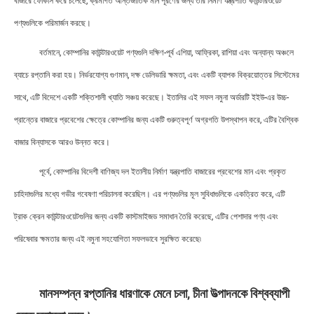
বাজারে ফোকাস করে চলেছে, ক্রমাগত আন্তর্জাতিক মান পূরণের জন্য তার নির্মাণ যন্ত্রপাতি কাউন্টারওয়েট
পণ্যগুলিকে পরিমার্জন করছে।
বর্তমানে, কোম্পানির কাউন্টারওয়েট পণ্যগুলি দক্ষিণ-পূর্ব এশিয়া, আফ্রিকা, রাশিয়া এবং অন্যান্য অঞ্চলে
ব্যাচে রপ্তানি করা হয়। নির্ভরযোগ্য গুণমান, দক্ষ ডেলিভারি ক্ষমতা, এবং একটি ব্যাপক বিক্রয়োত্তর সিস্টেমের
সাথে, এটি বিদেশে একটি শক্তিশালী খ্যাতি সঞ্চয় করেছে। ইতালির এই সফল নমুনা অর্ডারটি ইইউ-এর উচ্চ-
প্রান্তের বাজারে প্রবেশের ক্ষেত্রে কোম্পানির জন্য একটি গুরুত্বপূর্ণ অগ্রগতি উপস্থাপন করে, এটির বৈশ্বিক
বাজার বিন্যাসকে আরও উন্নত করে।
পূর্বে, কোম্পানির বিদেশী বাণিজ্য দল ইতালীয় নির্মাণ যন্ত্রপাতি বাজারের প্রবেশের মান এবং প্রকৃত
চাহিদাগুলির মধ্যে গভীর গবেষণা পরিচালনা করেছিল। এর পণ্যগুলির মূল সুবিধাগুলিকে একত্রিত করে, এটি
ট্রাক ক্রেন কাউন্টারওয়েটগুলির জন্য একটি কাস্টমাইজড সমাধান তৈরি করেছে, এটির পেশাদার পণ্য এবং
পরিষেবার ক্ষমতার জন্য এই নমুনা সহযোগিতা সফলভাবে সুরক্ষিত করেছে৷
মানসম্পন্ন রপ্তানির ধারণাকে মেনে চলা, চীনা উত্পাদনকে বিশ্বব্যাপী