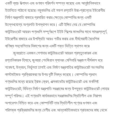
একটি ব্যাচ উত্পাদন এবং গুণমান পরিদর্শন সম্পন্ন করেছে এবং আনুষ্ঠানিকভাবে
ইতালিতে পাঠানো হয়েছে৷ নমুনাগুলির এই সফল রপ্তানি উচ্চ-প্রান্তের ইউরোপীয়
নির্মাণ যন্ত্রপাতি বাজারে প্রসারিত করার ক্ষেত্রে কোম্পানির জন্য একটি
উল্লেখযোগ্য অগ্রগতি উপস্থাপন করে। এটি ইঙ্গিত দেয় যে কোম্পানির
কাউন্টারওয়েট আয়রন পণ্যগুলি সম্পূর্ণরূপে ইইউ শিল্পের মানগুলির সাথে সামঞ্জস্যপূর্ণ,
ইউরোপীয় বাজারে এর উপস্থিতি আরও গভীর করার এবং দীর্ঘমেয়াদী বৈদেশিক
বাণিজ্য সহযোগিতার বিকাশের জন্য একটি শক্ত ভিত্তি স্থাপন করে৷
জুনহুয়াতে একজন পেশাদার কাউন্টারওয়েট আয়রন প্রস্তুতকারক এবং
রপ্তানিকারক হিসাবে, জুনহুয়া শেংজিয়ান ফ্যানরং মেশিনারি যন্ত্রাংশ দীর্ঘকাল ধরে
গবেষণা, উন্নয়ন, নির্ভুলতা ঢালাই এবং নির্মাণ যন্ত্রপাতির কাউন্টারওয়েট অংশগুলির
কাস্টমাইজড প্রক্রিয়াকরণের উপর দৃষ্টি নিবদ্ধ করেছে। কোম্পানির প্রধান
পণ্যগুলির মধ্যে রয়েছে ট্রাক ক্রেন, এক্সকাভেটর কাউন্টারওয়েট এবং ফর্কলিফ্ট
কাউন্টারওয়েট, বিভিন্ন নির্মাণ যন্ত্রপাতি সরঞ্জামের জন্য উপযুক্ত কাউন্টারওয়েট লোহার
সম্পূর্ণ পরিসর। এই পণ্যগুলি কার্যকরভাবে সরঞ্জামগুলির স্থিতিশীল এবং নিরাপদ
অপারেশন নিশ্চিত করে এবং কোম্পানিটি তার স্থিতিশীল পণ্যের গুণমান এবং
পরিপক্ক প্রক্রিয়াগুলির জন্য দেশীয় এবং আন্তর্জাতিকভাবে গ্রাহকদের কাছ থেকে