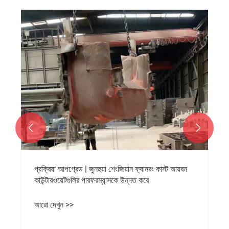


প্রক্রিয়া আপগ্রেড | জুনহুয়া শেংজিয়ান ফ্যানরং কাস্ট আয়রন
কাউন্টারওয়েটগুলির পারফরম্যান্সকে উন্নত করে
আরো দেখুন >>