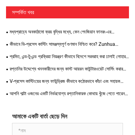
সম্পর্কিত খবর
মধ্যপ্রাচ্যে অবকাঠামো ক্রয় বৃদ্ধির মধ্যে, কেন শেংজিয়ান ফানরং-এর
কাউন্টারওয়েটগুলি বিদেশী ক্লায়েন্টদের দ্বারা অত্যন্ত পছন্দের?
কীভাবে ভি-প্রসেস কাস্টিং সামঞ্জস্যপূর্ণ গুণমান নিশ্চিত করে? Zunhua
Shengjian Fanrong গলানো সহায়ক যোগ করার জন্য মানসম্মত নির্দেশিকা
প্রমিত, এন্ড-টু-এন্ড প্রক্রিয়া নিয়ন্ত্রণ কীভাবে বিদেশে সরবরাহ করা ঢালাই লোহার
প্রকাশ করেছে
কাউন্টারওয়েটের গুণমান নিশ্চিত করে?
রপ্তানির উদ্দেশ্যে খননকারীদের জন্য কাস্ট আয়রন কাউন্টারওয়েট সোর্সিং করার
সময়, কাস্টম উত্পাদনের সময় কোন নির্দিষ্ট বিবরণ এবং মান কঠোর নিয়ন্ত্রণের প্রয়োজন
V-প্রসেস কাস্টিংয়ের জন্য ফাউন্ড্রিজ কীভাবে কঠোরভাবে কাঁচা এবং সহায়ক
হয়?
সামগ্রী নিয়ন্ত্রণ করতে পারে? স্ট্যান্ডার্ড গ্রহণযোগ্যতা স্পেসিফিকেশন বাস্তবায়নের
আপনি পাল্টা ওজনের একটি নির্ভরযোগ্য রপ্তানিকারক কোথায় খুঁজে পেতে পারেন?
জন্য একটি ব্যাপক গাইড
Zunhua Shengjian Fanrong-এর উচ্চ-মানের কাউন্টারওয়েট বিশ্বব্যাপী
রপ্তানি করা হয়।
আমাকে একটি বার্তা ছেড়ে দিন