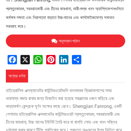
হয়। Shengjian Fanrong, একটি পেশাদার হাইড্রোলিক খননকারক কাউন্টারওয়েট
প্রস্তুতকারক, সরবরাহকারী এবং চীনের কারখানা, ভারী-শুল্ক খনন অ্যাপ্লিকেশনগুলিতে
কর্মক্ষম দক্ষতা এবং নিরাপত্তা বাড়াতে উচ্চ-মানের এবং কাস্টমাইজযোগ্য সমাধান
সরবরাহ করে।
অনুসন্ধান পাঠান
Facebook
X
WhatsApp
Pinterest
LinkedIn
Share
পণ্যের বর্ণনা
হাইড্রোলিক এক্সক্যাভেটর কাউন্টারওয়েটগুলি খননকারক ক্রিয়াকলাপের সময়
ভারসাম্য বজায় রাখার জন্য ডিজাইন করা হয়েছে সরঞ্জামের ওজন বাড়িয়ে এবং
মাধ্যাকর্ষণ কেন্দ্রকে ঘূর্ণন অক্ষের কাছে রেখে। Shengjian Fanrong, একটি
পেশাদার হাইড্রোলিক এক্সকাভেটর কাউন্টারওয়েট প্রস্তুতকারক, সরবরাহকারী এবং
চীনের কারখানা, উচ্চ মানের ইউনিট তৈরি করে যা বালতি লোড এবং খনন শক্তির
ওঠানামা করার কারণে টিপিং প্রতিরোধ করে। প্রদত্ত অঙ্কনের উপর ভিত্তি করে