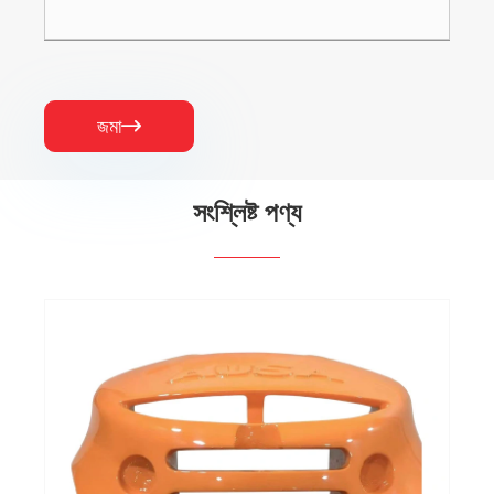
জমা

সংশ্লিষ্ট পণ্য