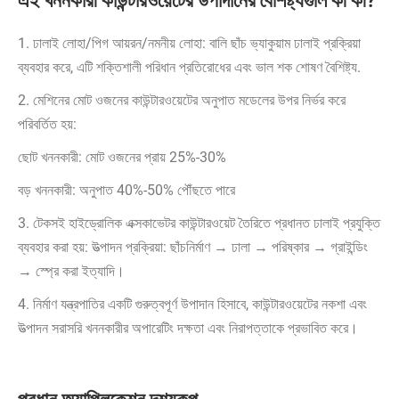
এই খননকারী কাউন্টারওয়েটের উপাদানের বৈশিষ্ট্যগুলি কী কী?
1. ঢালাই লোহা/পিগ আয়রন/নমনীয় লোহা: বালি ছাঁচ ভ্যাকুয়াম ঢালাই প্রক্রিয়া
ব্যবহার করে, এটি শক্তিশালী পরিধান প্রতিরোধের এবং ভাল শক শোষণ বৈশিষ্ট্য.
2. মেশিনের মোট ওজনের কাউন্টারওয়েটের অনুপাত মডেলের উপর নির্ভর করে
পরিবর্তিত হয়:
ছোট খননকারী: মোট ওজনের প্রায় 25%-30%
বড় খননকারী: অনুপাত 40%-50% পৌঁছতে পারে
3. টেকসই হাইড্রোলিক এক্সকাভেটর কাউন্টারওয়েট তৈরিতে প্রধানত ঢালাই প্রযুক্তি
ব্যবহার করা হয়: উত্পাদন প্রক্রিয়া: ছাঁচনির্মাণ → ঢালা → পরিষ্কার → গ্রাইন্ডিং
→ স্প্রে করা ইত্যাদি।
4. নির্মাণ যন্ত্রপাতির একটি গুরুত্বপূর্ণ উপাদান হিসাবে, কাউন্টারওয়েটের নকশা এবং
উত্পাদন সরাসরি খননকারীর অপারেটিং দক্ষতা এবং নিরাপত্তাকে প্রভাবিত করে।