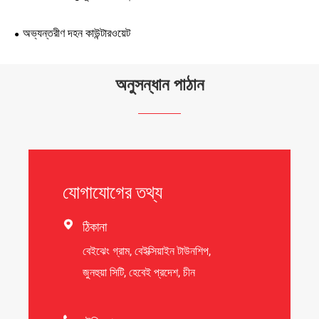
অভ্যন্তরীণ দহন কাউন্টারওয়েট
অনুসন্ধান পাঠান
যোগাযোগের তথ্য

ঠিকানা
বেইঝেং গ্রাম, বেইক্সিয়াইন টাউনশিপ,
জুনহুয়া সিটি, হেবেই প্রদেশ, চীন