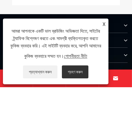
আমাদের সম্পর্কে
X
আমরা আপনাকে একটি ভাল ব্রাউজিং অভিজ্ঞতা দিতে, সাইটের
ট্র্যাফিক বিশ্লেষণ করতে এবং সামগ্রী ব্যক্তিগতকৃত করতে
পণ্য
কুকিজ ব্যবহার করি। এই সাইটটি ব্যবহার করে, আপনি আমাদের
যোগাযোগ করুন
কুকিজ ব্যবহারে সম্মত হন।
গোপনীয়তা নীতি
আমাদের অনুসরণ করো
প্রত্যাখ্যান করুন
গ্রহণ করুন




কপিরাইট © 2025 Zunhua Shengjian fanrong Machinery Parts Co.,