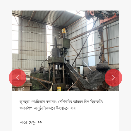


জুনহুয়া শেংজিয়ান ফ্যানরং মেশিনারির আয়রন চিপ ব্রিকেটিং
ওয়ার্কশপ আনুষ্ঠানিকভাবে উৎপাদনে যায়
আরো দেখুন >>