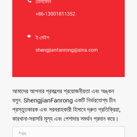

টেলিফোন
+86-13001811352

ই-মেইল
shengjianfanrong@sina.com
আমাদের আপনার প্রকল্পের প্রয়োজনীয়তা এবং অঙ্কন
বলুন. ShengjianFanrong একটি নির্ভরযোগ্য চীন
প্রস্তুতকারক এবং সরবরাহকারী হিসাবে দ্রুত প্রতিক্রিয়া,
কারখানা-সরাসরি মূল্য এবং পেশাদার সমর্থন প্রদান করে।