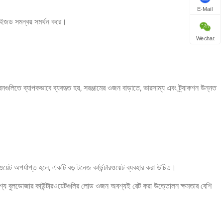
E-Mail
টমাইজড সমন্বয় সমর্থন করে।
Wechat
রেনগুলিতে ব্যাপকভাবে ব্যবহৃত হয়, সরঞ্জামের ওজন বাড়াতে, ভারসাম্য এবং ট্র্যাকশন উন্নত
ারওয়েট অপর্যাপ্ত হলে, একটি বড় টনেজ কাউন্টারওয়েট ব্যবহার করা উচিত।
শ্য বুলডোজার কাউন্টারওয়েটগুলির লোড ওজন অবশ্যই রেট করা উত্তোলন ক্ষমতার বেশি