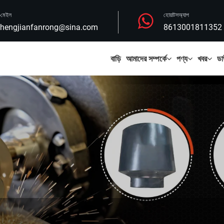
-মেইল
হোয়াটসঅ্যাপ
hengjianfanrong@sina.com
8613001811352
বাড়ি
আমাদের সম্পর্কে
পণ্য
খবর
ডা