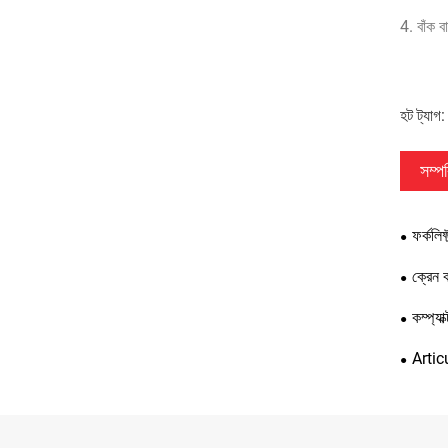
4. বাঁক 
হট ট্যাগ:
সম্পর
ফর্কলিফ
ক্রেন ক
কম্প্যা
Articu