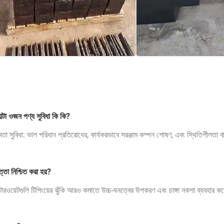
ল্টা ওজন পণ্য সুবিধা কি কি?
ষমতা সুবিধা: ভাল পরিধান প্রতিরোধের, কার্যকরভাবে সরঞ্জাম কম্পন শোষণ, এবং স্থিতিশীলতা বাড
্তা নিশ্চিত করা হয়?
উন্টারওয়েটগুলি টিপিংয়ের ঝুঁকি আরও কমাতে উচ্চ-ঘনত্বের উপকরণ এবং চাঙ্গা নকশা ব্যবহার 