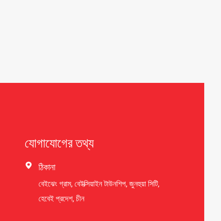
যোগাযোগের তথ্য

ঠিকানা
বেইঝেং গ্রাম, বেইক্সিয়াইন টাউনশিপ, জুনহুয়া সিটি,
হেবেই প্রদেশ, চীন