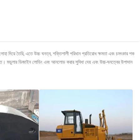
া দিয়ে তৈরি, এতে উচ্চ ঘনত্ব, শক্তিশালী পরিধান প্রতিরোধ ক্ষমতা এবং চমৎকার শক
যুক্ত। মডুলার ডিজাইন লোডিং এবং আনলোড করার সুবিধা দেয় এবং উচ্চ-ঘনত্বের উপাদান