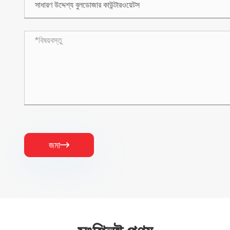
জমা
