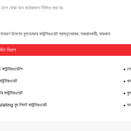
বা ঢালে বোঝা বহন কঠোরভাবে নিষিদ্ধ করা হয়.
 সাধারণ উদ্দেশ্য বুলডোজার কাউন্টারওয়েট প্রস্তুতকারক, সরবরাহকারী, কারখানা
্কিত বিভাগ
্ট কাউন্টারওয়েটস
লো
াউন্টারওয়েট
খন
ক্টর কাউন্টারওয়েট
বু
lating বুম লিফট কাউন্টারওয়েট
অভ