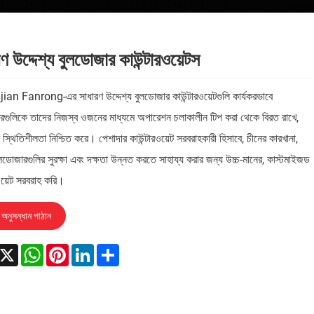
ণ উদ্দেশ্য বুলডোজার কাউন্টারওয়েটস
an Fanrong-এর সাধারণ উদ্দেশ্য বুলডোজার কাউন্টারওয়েটগুলি কার্যকরভাবে
রগুলিকে তাদের নিজস্ব ওজনের মাধ্যমে অপারেশন চলাকালীন টিপ করা থেকে বিরত রাখে,
র স্থিতিশীলতা নিশ্চিত করে। পেশাদার কাউন্টারওয়েট সরবরাহকারী হিসাবে, চীনের কারখানা,
ডোজারগুলির সুরক্ষা এবং দক্ষতা উন্নত করতে সাহায্য করার জন্য উচ্চ-মানের, কাস্টমাইজড
ওয়েট সরবরাহ করি।
অনুসন্ধান পাঠান
acebook
X
WhatsApp
Pinterest
LinkedIn
Share