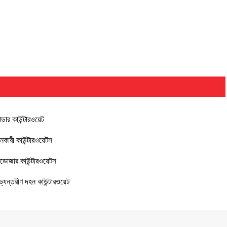
ডার কাউন্টারওয়েট
নকারী কাউন্টারওয়েটস
লডোজার কাউন্টারওয়েটস
্যন্তরীণ দহন কাউন্টারওয়েট