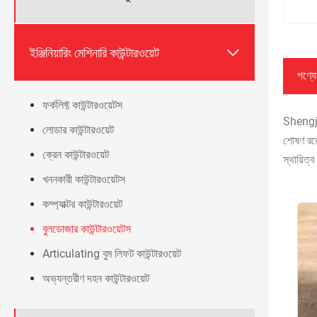

ইঞ্জিনিয়ারিং মেশিনারি কাউন্টারওয়েট
পণ্যের
ফর্কলিফ্ট কাউন্টারওয়েটস
Shengjia
লোডার কাউন্টারওয়েট
শোষণ রয়
ক্রেন কাউন্টারওয়েট
স্থায়িত
খননকারী কাউন্টারওয়েটস
কম্প্যাক্টর কাউন্টারওয়েট
বুলডোজার কাউন্টারওয়েটস
Articulating বুম লিফট কাউন্টারওয়েট
অভ্যন্তরীণ দহন কাউন্টারওয়েট