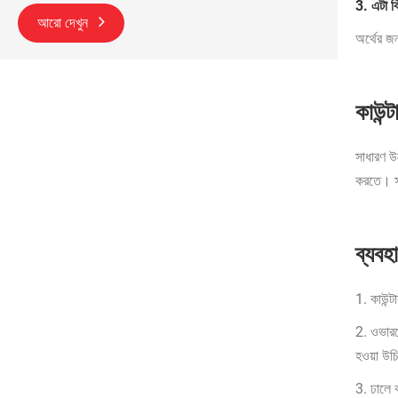
3. এটা কি
আরো দেখুন
অর্থের জন
কাউন্
সাধারণ উদ
করতে। সা
ব্যবহ
1. কাউন্ট
2. ওভারল
হওয়া উচ
3. ঢালে 