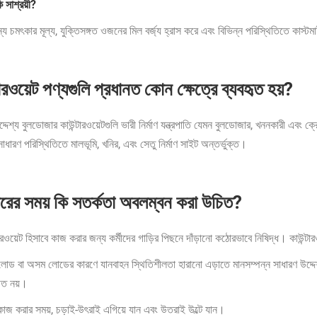
 সাশ্রয়ী?
্য চমৎকার মূল্য, যুক্তিসঙ্গত ওজনের মিল বর্জ্য হ্রাস করে এবং বিভিন্ন পরিস্থিতিতে কাস্
টারওয়েট পণ্যগুলি প্রধানত কোন ক্ষেত্রে ব্যবহৃত হয়?
্দেশ্য বুলডোজার কাউন্টারওয়েটগুলি ভারী নির্মাণ যন্ত্রপাতি যেমন বুলডোজার, খননকারী এবং ক্
ধারণ পরিস্থিতিতে মালভূমি, খনির, এবং সেতু নির্মাণ সাইট অন্তর্ভুক্ত।
ারের সময় কি সতর্কতা অবলম্বন করা উচিত?
ারওয়েট হিসাবে কাজ করার জন্য কর্মীদের গাড়ির পিছনে দাঁড়ানো কঠোরভাবে নিষিদ্ধ। কাউন্ট
োড বা অসম লোডের কারণে যানবাহন স্থিতিশীলতা হারানো এড়াতে মানসম্পন্ন সাধারণ উদ্দে
িত নয়।
কাজ করার সময়, চড়াই-উৎরাই এগিয়ে যান এবং উতরাই উল্টে যান।