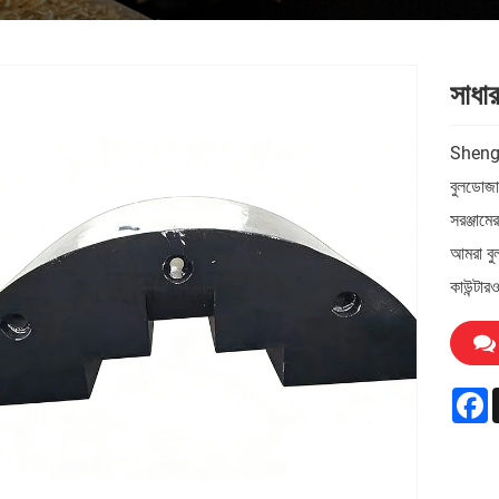
সাধার
Shengji
বুলডোজা
সরঞ্জামে
আমরা বুল
কাউন্টার
F