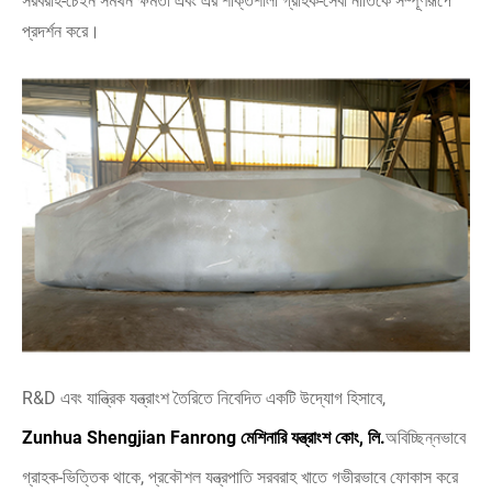
সরবরাহ-চেইন সমর্থন ক্ষমতা এবং এর শক্তিশালী গ্রাহক-সেবা নীতিকে সম্পূর্ণরূপে
প্রদর্শন করে।
R&D এবং যান্ত্রিক যন্ত্রাংশ তৈরিতে নিবেদিত একটি উদ্যোগ হিসাবে,
Zunhua Shengjian Fanrong মেশিনারি যন্ত্রাংশ কোং, লি.
অবিচ্ছিন্নভাবে
গ্রাহক-ভিত্তিক থাকে, প্রকৌশল যন্ত্রপাতি সরবরাহ খাতে গভীরভাবে ফোকাস করে