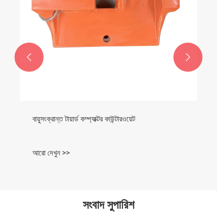


বায়ুসংক্রান্ত টায়ার্ড কম্প্যাক্টর কাউন্টারওয়েট
আরো দেখুন >>
সংবাদ সুপারিশ