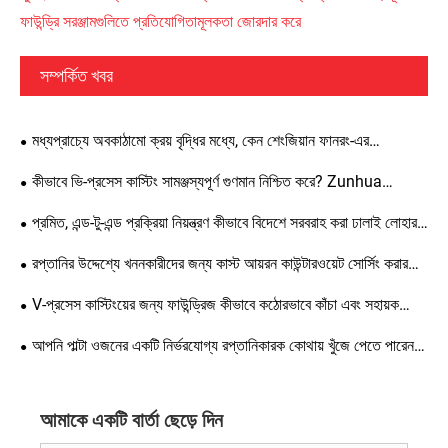
ফাউন্ড্রি সরঞ্জামগুলিতে প্রতিযোগিতামূলকতা জোরদার করে
সম্পর্কিত খবর
মধ্যপ্রাচ্যে অবকাঠামো ক্রয় বৃদ্ধির মধ্যে, কেন শেংজিয়ান ফানরং-এর
কাউন্টারওয়েটগুলি বিদেশী ক্লায়েন্টদের দ্বারা অত্যন্ত পছন্দের?
কীভাবে ভি-প্রসেস কাস্টিং সামঞ্জস্যপূর্ণ গুণমান নিশ্চিত করে? Zunhua
Shengjian Fanrong গলানো সহায়ক যোগ করার জন্য মানসম্মত নির্দেশিকা
প্রমিত, এন্ড-টু-এন্ড প্রক্রিয়া নিয়ন্ত্রণ কীভাবে বিদেশে সরবরাহ করা ঢালাই লোহার
প্রকাশ করেছে
কাউন্টারওয়েটের গুণমান নিশ্চিত করে?
রপ্তানির উদ্দেশ্যে খননকারীদের জন্য কাস্ট আয়রন কাউন্টারওয়েট সোর্সিং করার
সময়, কাস্টম উত্পাদনের সময় কোন নির্দিষ্ট বিবরণ এবং মান কঠোর নিয়ন্ত্রণের প্রয়োজন
V-প্রসেস কাস্টিংয়ের জন্য ফাউন্ড্রিজ কীভাবে কঠোরভাবে কাঁচা এবং সহায়ক
হয়?
সামগ্রী নিয়ন্ত্রণ করতে পারে? স্ট্যান্ডার্ড গ্রহণযোগ্যতা স্পেসিফিকেশন বাস্তবায়নের
আপনি পাল্টা ওজনের একটি নির্ভরযোগ্য রপ্তানিকারক কোথায় খুঁজে পেতে পারেন?
জন্য একটি ব্যাপক গাইড
Zunhua Shengjian Fanrong-এর উচ্চ-মানের কাউন্টারওয়েট বিশ্বব্যাপী
রপ্তানি করা হয়।
আমাকে একটি বার্তা ছেড়ে দিন