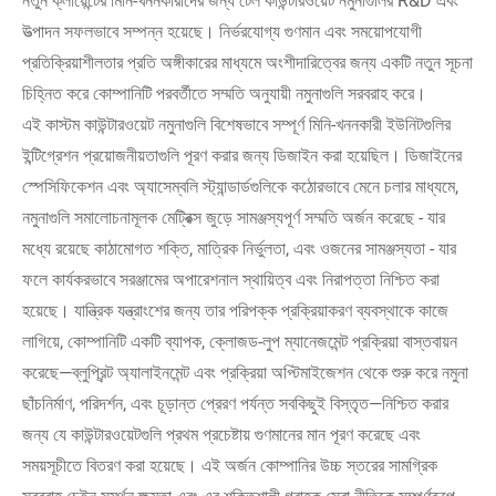
নতুন ক্লায়েন্টের মিনি-খননকারীদের জন্য টেল কাউন্টারওয়েট নমুনাগুলির R&D এবং
উত্পাদন সফলভাবে সম্পন্ন হয়েছে। নির্ভরযোগ্য গুণমান এবং সময়োপযোগী
প্রতিক্রিয়াশীলতার প্রতি অঙ্গীকারের মাধ্যমে অংশীদারিত্বের জন্য একটি নতুন সূচনা
চিহ্নিত করে কোম্পানিটি পরবর্তীতে সম্মতি অনুযায়ী নমুনাগুলি সরবরাহ করে।
এই কাস্টম কাউন্টারওয়েট নমুনাগুলি বিশেষভাবে সম্পূর্ণ মিনি-খননকারী ইউনিটগুলির
ইন্টিগ্রেশন প্রয়োজনীয়তাগুলি পূরণ করার জন্য ডিজাইন করা হয়েছিল। ডিজাইনের
স্পেসিফিকেশন এবং অ্যাসেম্বলি স্ট্যান্ডার্ডগুলিকে কঠোরভাবে মেনে চলার মাধ্যমে,
নমুনাগুলি সমালোচনামূলক মেট্রিক্স জুড়ে সামঞ্জস্যপূর্ণ সম্মতি অর্জন করেছে - যার
মধ্যে রয়েছে কাঠামোগত শক্তি, মাত্রিক নির্ভুলতা, এবং ওজনের সামঞ্জস্যতা - যার
ফলে কার্যকরভাবে সরঞ্জামের অপারেশনাল স্থায়িত্ব এবং নিরাপত্তা নিশ্চিত করা
হয়েছে। যান্ত্রিক যন্ত্রাংশের জন্য তার পরিপক্ক প্রক্রিয়াকরণ ব্যবস্থাকে কাজে
লাগিয়ে, কোম্পানিটি একটি ব্যাপক, ক্লোজড-লুপ ম্যানেজমেন্ট প্রক্রিয়া বাস্তবায়ন
করেছে—ব্লুপ্রিন্ট অ্যালাইনমেন্ট এবং প্রক্রিয়া অপ্টিমাইজেশন থেকে শুরু করে নমুনা
ছাঁচনির্মাণ, পরিদর্শন, এবং চূড়ান্ত প্রেরণ পর্যন্ত সবকিছুই বিস্তৃত—নিশ্চিত করার
জন্য যে কাউন্টারওয়েটগুলি প্রথম প্রচেষ্টায় গুণমানের মান পূরণ করেছে এবং
সময়সূচীতে বিতরণ করা হয়েছে। এই অর্জন কোম্পানির উচ্চ স্তরের সামগ্রিক