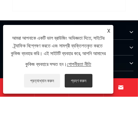
আমাদের সম্পর্কে
X
আমরা আপনাকে একটি ভাল ব্রাউজিং অভিজ্ঞতা দিতে, সাইটের
ট্র্যাফিক বিশ্লেষণ করতে এবং সামগ্রী ব্যক্তিগতকৃত করতে
পণ্য
কুকিজ ব্যবহার করি। এই সাইটটি ব্যবহার করে, আপনি আমাদের
যোগাযোগ করুন
কুকিজ ব্যবহারে সম্মত হন।
গোপনীয়তা নীতি
আমাদের অনুসরণ করো
প্রত্যাখ্যান করুন
গ্রহণ করুন




কপিরাইট © 2025 Zunhua Shengjian fanrong Machinery Parts Co.,