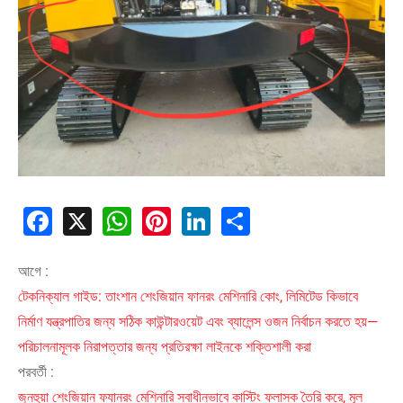
Facebook
X
WhatsApp
Pinterest
LinkedIn
Share
আগে :
টেকনিক্যাল গাইড: তাংশান শেংজিয়ান ফানরং মেশিনারি কোং, লিমিটেড কিভাবে
নির্মাণ যন্ত্রপাতির জন্য সঠিক কাউন্টারওয়েট এবং ব্যালেন্স ওজন নির্বাচন করতে হয়—
পরিচালনামূলক নিরাপত্তার জন্য প্রতিরক্ষা লাইনকে শক্তিশালী করা
পরবর্তী :
জুনহুয়া শেংজিয়ান ফ্যানরং মেশিনারি স্বাধীনভাবে কাস্টিং ফ্লাস্ক তৈরি করে, মূল