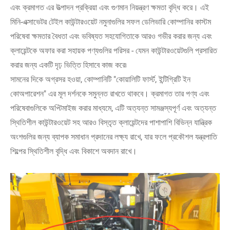
এবং ক্রমাগত এর উত্পাদন প্রক্রিয়া এবং গুণমান নিয়ন্ত্রণ ক্ষমতা বৃদ্ধি করে। এই
মিনি-এক্সাভেটর টেইল কাউন্টারওয়েট নমুনাগুলির সফল ডেলিভারি কোম্পানির কাস্টম
পরিষেবা ক্ষমতার বৈধতা এবং ভবিষ্যত সহযোগিতাকে আরও গভীর করার জন্য এবং
ক্লায়েন্টকে অফার করা সহায়ক পণ্যগুলির পরিসর - যেমন কাউন্টারওয়েটগুলি প্রসারিত
করার জন্য একটি দৃঢ় ভিত্তি হিসাবে কাজ করে৷
সামনের দিকে অগ্রসর হওয়া, কোম্পানিটি "কোয়ালিটি ফার্স্ট, ইন্টিগ্রিটি ইন
কোঅপারেশন" এর মূল দর্শনকে সমুন্নত রাখতে থাকবে। ক্রমাগত তার পণ্য এবং
পরিষেবাগুলিকে অপ্টিমাইজ করার মাধ্যমে, এটি অত্যন্ত সামঞ্জস্যপূর্ণ এবং অত্যন্ত
স্থিতিশীল কাউন্টারওয়েট সহ আরও বিস্তৃত ক্লায়েন্টদের পাশাপাশি বিভিন্ন যান্ত্রিক
অংশগুলির জন্য ব্যাপক সমাধান প্রদানের লক্ষ্য রাখে, যার ফলে প্রকৌশল যন্ত্রপাতি
শিল্পের স্থিতিশীল বৃদ্ধি এবং বিকাশে অবদান রাখে।