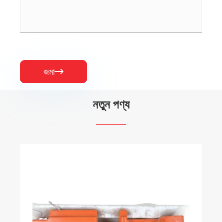
জমা

নতুন পণ্য