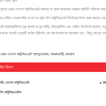
িং ত্রুটি ঝুঁকি
ুসারে ক্রেন ভেসেল কাউন্টারওয়েট অবস্থা বা ক্রেন জাহাজের সরঞ্জাম পরামিতি পরিদর্শন করত
ের অধীনে ওভারলোডিং বা ঘন ঘন হঠাৎ স্টপ কাউন্টারওয়েট সিস্টেমের উপর বোঝা বাড়াবে এবং
য়েট ভারসাম্যহীনতা (খুব হালকা বা খুব ভারী), হাইড্রোলিক এবং ব্রেকিং সিস্টেমের ব্যর্থতা
র জন্য পদ্ধতি অনুযায়ী কঠোর পরিদর্শন এবং রক্ষণাবেক্ষণের প্রয়োজন হয়। কিছু ক্ষেত্রে দেখা
 ক্রেন ভেসেল কাউন্টারওয়েট প্রস্তুতকারক, সরবরাহকারী, কারখানা
্কিত বিভাগ
য়ারিং ভেসেল কাউন্টারওয়েট
মা
শিপ কাউন্টারওয়েটস