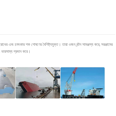
িরোধের এবং চমৎকার শক শোষণের বৈশিষ্ট্যযুক্ত। তারা ওজন বন্টন সামঞ্জস্য করে, সরঞ্জামের
বং ভারসাম্য প্রদান করে।