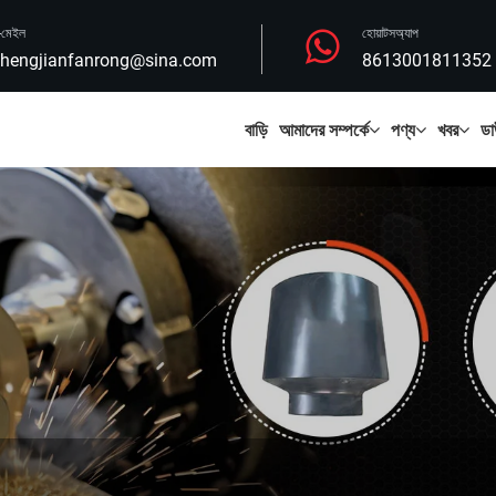
-মেইল
হোয়াটসঅ্যাপ
hengjianfanrong@sina.com
8613001811352
বাড়ি
আমাদের সম্পর্কে
পণ্য
খবর
ডা