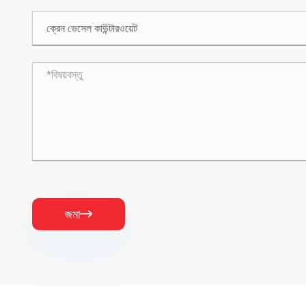
জমা
