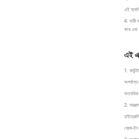
এই অ্যাপ্
4. ভারী য
করে এবং স
এই এক
1. কাউন্ট
অপর্যাপ্ত
অত্যধিক 
2. সরঞ্জা
হাইড্রোলি
ব্রেক-ইন