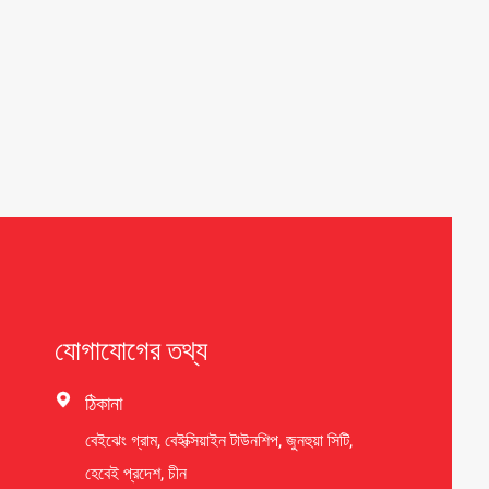
যোগাযোগের তথ্য

ঠিকানা
বেইঝেং গ্রাম, বেইক্সিয়াইন টাউনশিপ, জুনহুয়া সিটি,
হেবেই প্রদেশ, চীন