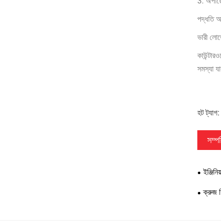
3. অপারেট
পদ্ধতি অন
ভারী লোড
কাউন্টারও
সমস্যা যা
হট ট্যাগ:
সম্পর
ইঞ্জিনি
ক্রুজ 