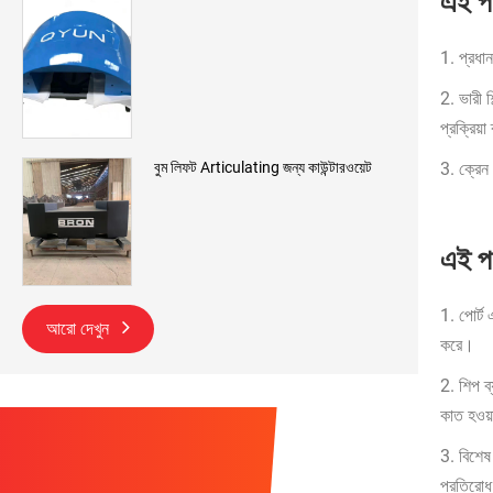
এই পণ
1. প্রধা
2. ভারী শ
প্রক্রিয়
3. ক্রেন
বুম লিফট Articulating জন্য কাউন্টারওয়েট
এই পণ
1. পোর্ট 
আরো দেখুন
করে।
2. শিপ ব্
কাত হওয়
3. বিশেষ
প্রতিরোধ