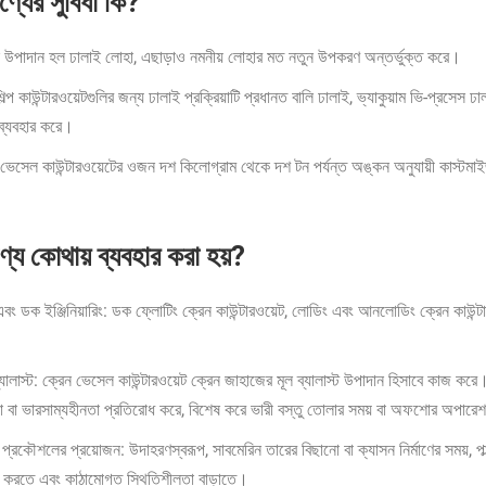
্যের সুবিধা কি?
ন উপাদান হল ঢালাই লোহা, এছাড়াও নমনীয় লোহার মত নতুন উপকরণ অন্তর্ভুক্ত করে।
িল্প কাউন্টারওয়েটগুলির জন্য ঢালাই প্রক্রিয়াটি প্রধানত বালি ঢালাই, ভ্যাকুয়াম ভি-প্রসেস 
া ব্যবহার করে।
 ভেসেল কাউন্টারওয়েটের ওজন দশ কিলোগ্রাম থেকে দশ টন পর্যন্ত অঙ্কন অনুযায়ী কাস্টম
্য কোথায় ব্যবহার করা হয়?
এবং ডক ইঞ্জিনিয়ারিং: ডক ফ্লোটিং ক্রেন কাউন্টারওয়েট, লোডিং এবং আনলোডিং ক্রেন কাউন্টার
যালাস্ট: ক্রেন ভেসেল কাউন্টারওয়েট ক্রেন জাহাজের মূল ব্যালাস্ট উপাদান হিসাবে কাজ করে। 
া বা ভারসাম্যহীনতা প্রতিরোধ করে, বিশেষ করে ভারী বস্তু তোলার সময় বা অফশোর অপারে
 প্রকৌশলের প্রয়োজন: উদাহরণস্বরূপ, সাবমেরিন তারের বিছানো বা ক্যাসন নির্মাণের সময়, 
 করতে এবং কাঠামোগত স্থিতিশীলতা বাড়াতে।