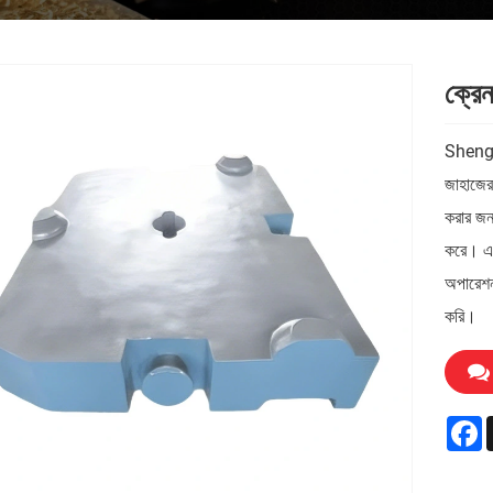
ক্রেন
Shengjia
জাহাজের 
করার জন্
করে। এক
অপারেশন 
করি।
F