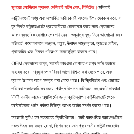
জুনহুয়া শেংজিয়ান ফ্যানরং মেশিনারি পার্টস কোং, লিমিটেড।
মেশিনারি
কাউন্টারওয়েট পণ্য এবং সম্পর্কিত ভারী ঢালাই অংশের উপর ফোকাস করে, যা
বুম লিফট কাউন্টারওয়েট প্রয়োজনীয়তা মোকাবেলা করার সময় ক্রেতাদের
আরও ব্যবহারিক যোগাযোগের পথ দেয়। শুধুমাত্র মূল্য নিয়ে আলোচনা করার
পরিবর্তে, কথোপকথনে অঙ্কন, নমুনা, উত্পাদন সম্ভাব্যতা, ব্যাচের চাহিদা,
প্যাকেজিং এবং বিতরণ পরিকল্পনা অন্তর্ভুক্ত থাকতে পারে।
OEM ক্রেতাদের জন্য, সরাসরি কারখানা যোগাযোগ তথ্য ক্ষতি কমাতে
সাহায্য করে। প্রযুক্তিগত বিবরণ আগে নিশ্চিত করা যেতে পারে, এবং
ব্যাপক উত্পাদন আগে সমন্বয় করা যেতে পারে। ডিস্ট্রিবিউটর এবং মেরামত
পরিষেবা প্রদানকারীদের জন্য, পর্যাপ্ত উত্পাদন অভিজ্ঞতা সহ একটি কারখানা
নির্দিষ্ট বায়বীয় কাজের প্ল্যাটফর্মের জন্য প্রতিস্থাপন কাউন্টারওয়েট থেকে
কাস্টমাইজড পার্টস পর্যন্ত বিভিন্ন ধরণের অর্ডার সমর্থন করতে পারে।
আরেকটি সুবিধা হল সরবরাহের স্থিতিশীলতা। ভারী যন্ত্রপাতির যন্ত্রাংশগুলিকে
দ্রুত উৎস করা সহজ হয় না, বিশেষ করে যখন প্রয়োজনীয় কাউন্টারওয়েটের