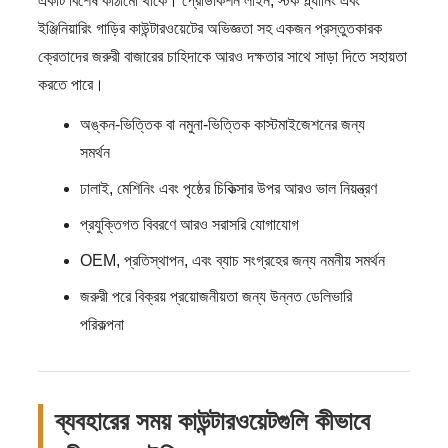
একটি বিশেষ কাঠামো থাকে। প্রোডাকশন লাইন, স্টক প্ল্যানিং এবং
ইঞ্জিনিয়ারিং গাড়ির কাউন্টারওয়েটের অভিজ্ঞতা সহ একজন প্রস্তুতকারক
ক্রেতাদের জরুরী বাজারের চাহিদাকে আরও দক্ষতার সাথে সাড়া দিতে সহায়তা
করতে পারে।
অঙ্কন-ভিত্তিক বা নমুনা-ভিত্তিক কাস্টমাইজেশনের জন্য
সমর্থন
ঢালাই, মেশিনিং এবং পৃষ্ঠের চিকিত্সার উপর আরও ভাল নিয়ন্ত্রণ
প্রযুক্তিগত বিবরণে আরও সরাসরি যোগাযোগ
OEM, প্রতিস্থাপন, এবং ব্যাচ সংগ্রহের জন্য নমনীয় সমর্থন
জরুরী পরে বিক্রয় প্রয়োজনীয়তা জন্য উন্নত ডেলিভারি
পরিকল্পনা
ব্যবহারের সময় কাউন্টারওয়েটগুলি কীভাবে