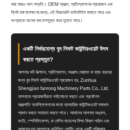
করা আরও ভাল পদ্ধতি। OEM প্রকল্প, প্রতিস্থাপনের প্রয়োজন এবং
ফ্লিট রক্ষণাবেক্ষণের জন্য, এই বিবরণগুলি ডাউনটাইম কমাতে পারে এবং
সংগ্রহকে অনেক কম চাপযুক্ত করে তুলতে পারে।
একটি নির্ভরযোগ্য বুম লিফট কাউন্টারওয়েট উৎস
করতে প্রস্তুত?
আপনার যদি উত্পাদন, প্রতিস্থাপন, সরঞ্জাম মেরামত বা ব্যাচ ক্রয়ের
জন্য বুম লিফট কাউন্টারওয়েট প্রয়োজন হয়, Zunhua
Shengjian fanrong Machinery Parts Co., Ltd.
আপনাকে প্রয়োজনীয়তা পর্যালোচনা করতে এবং প্রকৌশল
যন্ত্রপাতি অ্যাপ্লিকেশনের জন্য ব্যবহারিক কাউন্টারওয়েট সমাধান
প্রদান করতে সহায়তা করতে পারে। আমাদের আপনার অঙ্কন,
ফটো, স্পেসিফিকেশন, বা মেশিন মডেলের বিশদ বিবরণ পাঠান এবং
আমাদের দল আপনাকে অনিশ্চিত সোর্সিং থেকে একটি পরিষ্কার