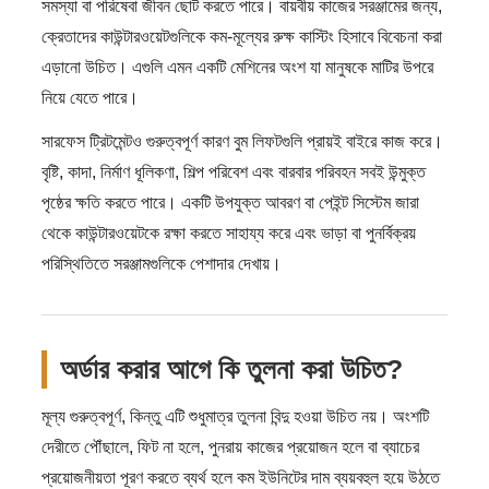
সমস্যা বা পরিষেবা জীবন ছোট করতে পারে। বায়বীয় কাজের সরঞ্জামের জন্য,
ক্রেতাদের কাউন্টারওয়েটগুলিকে কম-মূল্যের রুক্ষ কাস্টিং হিসাবে বিবেচনা করা
এড়ানো উচিত। এগুলি এমন একটি মেশিনের অংশ যা মানুষকে মাটির উপরে
নিয়ে যেতে পারে।
সারফেস ট্রিটমেন্টও গুরুত্বপূর্ণ কারণ বুম লিফটগুলি প্রায়ই বাইরে কাজ করে।
বৃষ্টি, কাদা, নির্মাণ ধূলিকণা, শিল্প পরিবেশ এবং বারবার পরিবহন সবই উন্মুক্ত
পৃষ্ঠের ক্ষতি করতে পারে। একটি উপযুক্ত আবরণ বা পেইন্ট সিস্টেম জারা
থেকে কাউন্টারওয়েটকে রক্ষা করতে সাহায্য করে এবং ভাড়া বা পুনর্বিক্রয়
পরিস্থিতিতে সরঞ্জামগুলিকে পেশাদার দেখায়।
অর্ডার করার আগে কি তুলনা করা উচিত?
মূল্য গুরুত্বপূর্ণ, কিন্তু এটি শুধুমাত্র তুলনা বিন্দু হওয়া উচিত নয়। অংশটি
দেরীতে পৌঁছালে, ফিট না হলে, পুনরায় কাজের প্রয়োজন হলে বা ব্যাচের
প্রয়োজনীয়তা পূরণ করতে ব্যর্থ হলে কম ইউনিটের দাম ব্যয়বহুল হয়ে উঠতে