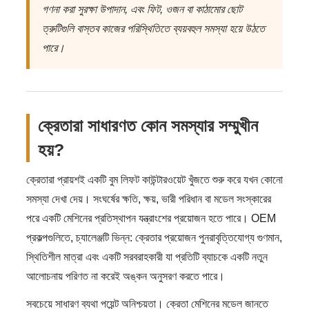
গণনা করা সুরক্ষা উপাদান, এবং ফিট, ওজন বা কাঠামোর ছোট
ত্রুটিগুলি বাস্তব কাজের পরিস্থিতিতে ব্যয়বহুল সমস্যা হয়ে উঠতে
পারে।
ক্রেতারা সাধারণত কোন সমস্যার সম্মুখীন
হয়?
ক্রেতারা প্রায়শই একটি বুম লিফট কাউন্টারওয়েট খুঁজতে শুরু করে যখন কোনো
সমস্যা দেখা দেয়। সংঘর্ষের ক্ষতি, ক্ষয়, ভারী পরিধান বা মডেল সংস্কারের
পরে একটি মেশিনের প্রতিস্থাপন যন্ত্রাংশের প্রয়োজন হতে পারে। OEM
প্রকল্পগুলিতে, চ্যালেঞ্জটি ভিন্ন: ক্রেতার প্রয়োজন পুনরাবৃত্তিযোগ্য গুণমান,
স্থিতিশীল মাত্রা এবং একটি সরবরাহকারী যা প্রতিটি ব্যাচকে একটি নতুন
আলোচনায় পরিণত না করেই অঙ্কন অনুসরণ করতে পারে।
সবচেয়ে সাধারণ ব্যথা পয়েন্ট অনিশ্চয়তা। ক্রেতা মেশিনের মডেল জানতে