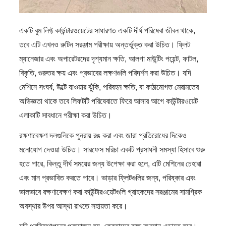
একটি বুম লিফ্ট কাউন্টারওয়েটের সাধারণত একটি দীর্ঘ পরিষেবা জীবন থাকে,
তবে এটি এখনও রুটিন সরঞ্জাম পরীক্ষায় অন্তর্ভুক্ত করা উচিত। ফ্লিট
ম্যানেজার এবং অপারেটরদের দৃশ্যমান ক্ষতি, আলগা মাউন্টিং পয়েন্ট, ফাটল,
বিকৃতি, গুরুতর ক্ষয় এবং প্রভাবের লক্ষণগুলি পরিদর্শন করা উচিত। যদি
মেশিনে সংঘর্ষ, উল্টে যাওয়ার ঝুঁকি, পরিবহন ক্ষতি, বা কাঠামোগত মেরামতের
অভিজ্ঞতা থাকে তবে লিফটটি পরিষেবাতে ফিরে আসার আগে কাউন্টারওয়েট
এলাকাটি সাবধানে পরীক্ষা করা উচিত।
রক্ষণাবেক্ষণ দলগুলিকে পুনরায় রঙ করা এবং জারা প্রতিরোধের দিকেও
মনোযোগ দেওয়া উচিত। সারফেস মরিচা একটি প্রসাধনী সমস্যা হিসাবে শুরু
হতে পারে, কিন্তু দীর্ঘ সময়ের জন্য উপেক্ষা করা হলে, এটি মেশিনের চেহারা
এবং মান প্রভাবিত করতে পারে। ভাড়ার ফ্লিটগুলির জন্য, পরিষ্কার এবং
ভালভাবে রক্ষণাবেক্ষণ করা কাউন্টারওয়েটগুলি গ্রাহকদের সরঞ্জামের সামগ্রিক
অবস্থার উপর আস্থা রাখতে সহায়তা করে।