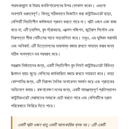
পারফরম্যান্স বা টায়ার কনফিগারেশনের উপর ফোকাস করেন। এগুলো
অবশ্যই গুরুত্বপূর্ণ। কিন্তু সঠিকভাবে ডিজাইন করা কাউন্টারওয়েট ছাড়া,
মেশিনটি স্থিতিশীল কর্মক্ষমতা প্রদান করতে পারে না। পাল্টা ওজন একা কাজ
করে না; এটি চ্যাসিস, বুম স্ট্রাকচার, এক্সেল পজিশন, কন্ট্রোল সিস্টেম এবং
নিরাপত্তা সীমা সেটিংসের সাথে সহযোগিতা করে। তবুও, এর ভূমিকা সরাসরি
এবং অনিবার্য: এটি উত্তোলনের ভারসাম্য বজায় রাখতে সাহায্য করার জন্য
সঠিক অবস্থানে ভর সরবরাহ করে।
সরঞ্জাম নির্মাতাদের জন্য, একটি স্থিতিশীল বুম লিফট কাউন্টারওয়েট বিভিন্ন
উত্পাদন ব্যাচ জুড়ে মেশিনের কার্যকারিতা বজায় রাখতে সহায়তা করে। ভাড়া
কোম্পানির জন্য, এটি নিরাপদ দৈনিক অপারেশন সমর্থন করে এবং গ্রাহকের
অভিযোগ কমায়। রক্ষণাবেক্ষণ দলের জন্য, একটি সামঞ্জস্যপূর্ণ প্রতিস্থাপন
কাউন্টারওয়েট মেরামতের সময়কে ছোট করতে পারে এবং মেশিনটিকে দ্রুত
পরিষেবাতে ফিরিয়ে দিতে পারে।
একটি পাল্টা ওজন ধাতু একটি আলংকারিক ব্লক নয়। এটি একটি