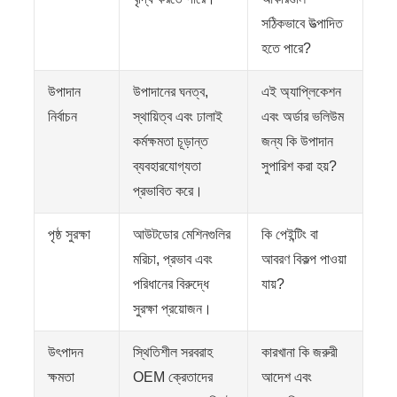
সঠিকভাবে উত্পাদিত
হতে পারে?
উপাদান
উপাদানের ঘনত্ব,
এই অ্যাপ্লিকেশন
নির্বাচন
স্থায়িত্ব এবং ঢালাই
এবং অর্ডার ভলিউম
কর্মক্ষমতা চূড়ান্ত
জন্য কি উপাদান
ব্যবহারযোগ্যতা
সুপারিশ করা হয়?
প্রভাবিত করে।
পৃষ্ঠ সুরক্ষা
আউটডোর মেশিনগুলির
কি পেইন্টিং বা
মরিচা, প্রভাব এবং
আবরণ বিকল্প পাওয়া
পরিধানের বিরুদ্ধে
যায়?
সুরক্ষা প্রয়োজন।
উৎপাদন
স্থিতিশীল সরবরাহ
কারখানা কি জরুরী
ক্ষমতা
OEM ক্রেতাদের
আদেশ এবং