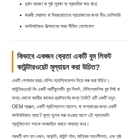
দুর্বল আবরণ বা পৃষ্ঠ সুরক্ষা যা প্রাথমিক ক্ষয় বাড়ে
জরুরী মেরামত বা বিক্রয়োত্তর প্রয়োজনের জন্য ধীর ডেলিভারি
কাস্টমাইজড উত্পাদনের সময় সীমিত যোগাযোগ
কিভাবে একজন ক্রেতা একটি বুম লিফট
কাউন্টারওয়েট মূল্যায়ন করা উচিত?
একটি পেশাদার ক্রয় মেশিন অ্যাপ্লিকেশন দিয়ে শুরু করা উচিত।
কাউন্টারওয়েট কি একটি আর্টিকুলেটিং বুম লিফট, টেলিস্কোপিক বুম লিফ্ট বা
অন্য কোনো বায়বীয় কাজের প্ল্যাটফর্মের জন্য তৈরি? এটি একটি নতুন
OEM প্রকল্প, একটি প্রতিস্থাপন আদেশ, বা সংস্কারের জন্য একটি
কাস্টমাইজড ব্যাচ? মূল্য তুলনা শুরু হওয়ার আগে এই প্রশ্নগুলি
প্রযুক্তিগত পথকে সংজ্ঞায়িত করতে সাহায্য করে।
পরবর্তী ধাপ হল ওজন, আকৃতি, মাউন্ট গঠন, মাত্রিক সহনশীলতা, এবং পৃষ্ঠ