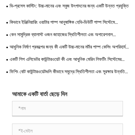
ভি-প্রসেস কাস্টিং: উচ্চ-মানের এবং সবুজ উৎপাদনের জন্য একটি উন্নত প্রযুক্তি
কিভাবে ইঞ্জিনিয়ারিং ওয়াটার পাম্প আনুষাঙ্গিক হেভি-ডিউটি ​​পাম্প সিস্টেমে
ডাউনটাইম কমাতে পারে?
কেন সামুদ্রিক ব্যালাস্ট ওজন জাহাজের স্থিতিশীলতা এবং অপারেশনাল
নিরাপত্তার জন্য এত গুরুত্বপূর্ণ?
আধুনিক নির্মাণ প্রকল্পের জন্য কী একটি উচ্চ-মানের মর্টার পাম্প কেসিং অপরিহার্য
করে তোলে
একটি শিপ এলিভেটর কাউন্টারওয়েট কী এবং আধুনিক মেরিন লিফটিং সিস্টেমের
জন্য কেন এটি গুরুত্বপূর্ণ
ফিশিং বোট কাউন্টারওয়েটগুলি কীভাবে সমুদ্রে স্থিতিশীলতা এবং সুরক্ষার উন্নতি
করে
আমাকে একটি বার্তা ছেড়ে দিন