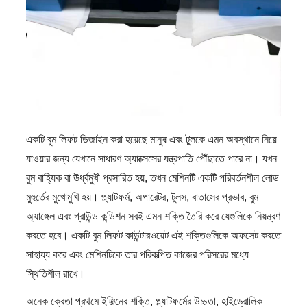
একটি বুম লিফট ডিজাইন করা হয়েছে মানুষ এবং টুলকে এমন অবস্থানে নিয়ে
যাওয়ার জন্য যেখানে সাধারণ অ্যাক্সেসের যন্ত্রপাতি পৌঁছাতে পারে না। যখন
বুম বাহ্যিক বা ঊর্ধ্বমুখী প্রসারিত হয়, তখন মেশিনটি একটি পরিবর্তনশীল লোড
মুহুর্তের মুখোমুখি হয়। প্ল্যাটফর্ম, অপারেটর, টুলস, বাতাসের প্রভাব, বুম
অ্যাঙ্গেল এবং গ্রাউন্ড কন্ডিশন সবই এমন শক্তি তৈরি করে যেগুলিকে নিয়ন্ত্রণ
করতে হবে। একটি বুম লিফট কাউন্টারওয়েট এই শক্তিগুলিকে অফসেট করতে
সাহায্য করে এবং মেশিনটিকে তার পরিকল্পিত কাজের পরিসরের মধ্যে
স্থিতিশীল রাখে।
অনেক ক্রেতা প্রথমে ইঞ্জিনের শক্তি, প্ল্যাটফর্মের উচ্চতা, হাইড্রোলিক