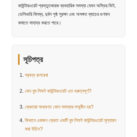
কাউন্টারওয়েট প্রস্তুতকারক ব্যবহারিক সমস্যা যেমন অস্থির ফিট,
ডেলিভারি বিলম্ব, দুর্বল পৃষ্ঠ সুরক্ষা এবং অসঙ্গত ব্যাচের গুণমান
কমাতে সাহায্য করতে পারে।
সূচিপত্র
প্রবন্ধ রূপরেখা
কেন বুম লিফট কাউন্টারওয়েট এত গুরুত্বপূর্ণ?
ক্রেতারা সাধারণত কোন সমস্যার সম্মুখীন হয়?
কিভাবে একজন ক্রেতা একটি বুম লিফট কাউন্টারওয়েট মূল্যায়ন
করা উচিত?