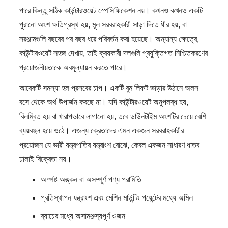
পারে কিন্তু সঠিক কাউন্টারওয়েট স্পেসিফিকেশন নয়। কখনও কখনও একটি
পুরানো অংশ ক্ষতিগ্রস্থ হয়, মূল সরবরাহকারী সাড়া দিতে ধীর হয়, বা
সরঞ্জামগুলি বছরের পর বছর ধরে পরিবর্তন করা হয়েছে। অন্যান্য ক্ষেত্রে,
কাউন্টারওয়েট সহজ দেখায়, তাই ক্রয়কারী দলগুলি প্রযুক্তিগত নিশ্চিতকরণের
প্রয়োজনীয়তাকে অবমূল্যায়ন করতে পারে।
আরেকটি সমস্যা হল প্রসবের চাপ। একটি বুম লিফট ভাড়ার উঠানে অলস
বসে থেকে অর্থ উপার্জন করছে না। যদি কাউন্টারওয়েট অনুপলব্ধ হয়,
বিলম্বিত হয় বা খারাপভাবে লাগানো হয়, তবে ডাউনটাইম অংশটির চেয়ে বেশি
ব্যয়বহুল হয়ে ওঠে। এজন্য ক্রেতাদের এমন একজন সরবরাহকারীর
প্রয়োজন যে ভারী যন্ত্রপাতির যন্ত্রাংশ বোঝে, কেবল একজন সাধারণ ধাতব
ঢালাই বিক্রেতা নয়।
অস্পষ্ট অঙ্কন বা অসম্পূর্ণ পণ্য পরামিতি
প্রতিস্থাপন যন্ত্রাংশ এবং মেশিন মাউন্টিং পয়েন্টের মধ্যে অমিল
ব্যাচের মধ্যে অসামঞ্জস্যপূর্ণ ওজন