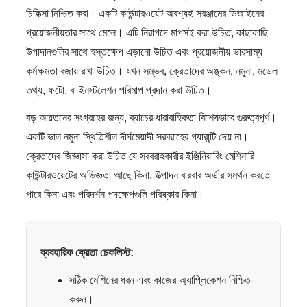
চিকিত্সা নিশ্চিত করা। একটি কাউন্টারওয়েট অবশ্যই সরঞ্জামের ডিজাইনের
প্রয়োজনীয়তার সাথে মেলে। এটি নিরাপদে মাপসই করা উচিত, কাছাকাছি
উপাদানগুলির সাথে হস্তক্ষেপ এড়ানো উচিত এবং প্রয়োজনীয় ভারসাম্য
কর্মক্ষমতা বজায় রাখা উচিত। যখন সম্ভব, ক্রেতাদের অঙ্কন, নমুনা, মডেল
তথ্য, ফটো, বা ইনস্টলেশন পরিমাপ প্রদান করা উচিত।
বড় আয়তনের সংগ্রহের জন্য, ব্যাচের ধারাবাহিকতা বিশেষভাবে গুরুত্বপূর্ণ।
একটি ভাল নমুনা স্থিতিশীল দীর্ঘমেয়াদী সরবরাহের গ্যারান্টি দেয় না।
ক্রেতাদের জিজ্ঞাসা করা উচিত যে সরবরাহকারীর ইঞ্জিনিয়ারিং মেশিনারি
কাউন্টারওয়েটের অভিজ্ঞতা আছে কিনা, উত্পাদন বারবার অর্ডার সমর্থন করতে
পারে কিনা এবং পরিদর্শন পদক্ষেপগুলি পরিষ্কার কিনা।
ব্যবহারিক ক্রেতা চেকলিস্ট:
সঠিক মেশিনের ধরন এবং কাজের অ্যাপ্লিকেশন নিশ্চিত
করুন।