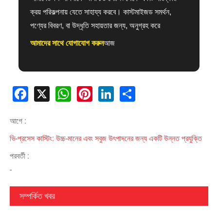
ক্রয় পরিকল্পনায় যেতে সাহায্য করবে। কাস্টমাইজড সমর্থন,
পণ্যের বিবরণ, বা উদ্ধৃতি সহায়তার জন্য, অনুগ্রহ করে
আমাদের সাথে যোগাযোগ করুন
আজ
Facebook
X
WhatsApp
Pinterest
LinkedIn
Share
আগে :
ভি-প্রসেস কাস্টিং: উচ্চ-মানের এবং সবুজ উৎপাদনের জন্য একটি উন্নত প্রযুক্তি
পরবর্তী :
-
সম্পর্কিত খবর