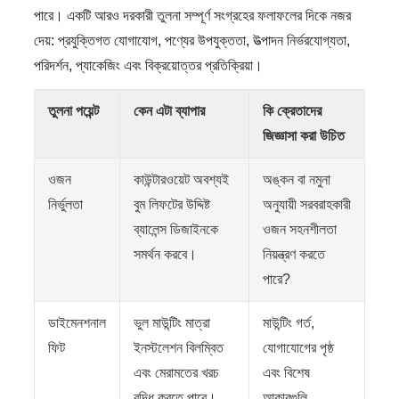
পারে। একটি আরও দরকারী তুলনা সম্পূর্ণ সংগ্রহের ফলাফলের দিকে নজর
দেয়: প্রযুক্তিগত যোগাযোগ, পণ্যের উপযুক্ততা, উত্পাদন নির্ভরযোগ্যতা,
পরিদর্শন, প্যাকেজিং এবং বিক্রয়োত্তর প্রতিক্রিয়া।
তুলনা পয়েন্ট
কেন এটা ব্যাপার
কি ক্রেতাদের
জিজ্ঞাসা করা উচিত
ওজন
কাউন্টারওয়েট অবশ্যই
অঙ্কন বা নমুনা
নির্ভুলতা
বুম লিফটের উদ্দিষ্ট
অনুযায়ী সরবরাহকারী
ব্যালেন্স ডিজাইনকে
ওজন সহনশীলতা
সমর্থন করবে।
নিয়ন্ত্রণ করতে
পারে?
ডাইমেনশনাল
ভুল মাউন্টিং মাত্রা
মাউন্টিং গর্ত,
ফিট
ইনস্টলেশন বিলম্বিত
যোগাযোগের পৃষ্ঠ
এবং মেরামতের খরচ
এবং বিশেষ
বৃদ্ধি করতে পারে।
আকারগুলি