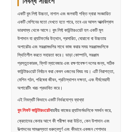
নিবন্ধ সারাংশ
একটি বুম লিফ্ট উচ্চতা, নাগাল এবং জলবাহী শক্তি দ্বারা সংজ্ঞায়িত
একটি মেশিনের মতো দেখতে হতে পারে, তবে এর আসল আত্মবিশ্বাস
ভারসাম্য থেকে আসে। বুম লিফ্ট কাউন্টারওয়েট হল একটি মূল
উপাদান যা প্ল্যাটফর্মের উত্থান, প্রসারিত, ঘোরানো বা উচ্চতায়
অপারেটর এবং সরঞ্জামগুলির সাথে কাজ করার সময় সরঞ্জামগুলিকে
স্থিতিশীল করতে সহায়তা করে। ভাড়া কোম্পানি, সরঞ্জাম
প্রস্তুতকারক, ফ্লিট ম্যানেজার এবং রক্ষণাবেক্ষণ দলের জন্য, সঠিক
কাউন্টারওয়েট নির্বাচন করা কেবল ওজনের বিষয় নয়। এটি নিরাপত্তা,
মেশিন গঠন, পরিষেবা জীবন, প্রতিস্থাপন দক্ষতা, এবং দীর্ঘমেয়াদী
অপারেটিং খরচ প্রভাবিত করে।
এই নিবন্ধটি কিভাবে একটি নির্ভরযোগ্য ব্যাখ্যা
বুম লিফট কাউন্টারওয়েট
বায়বীয় কাজের প্ল্যাটফর্মগুলিকে সমর্থন করে,
ক্রেতাদের কেনার আগে কী পরীক্ষা করা উচিত, কেন উপাদান এবং
উত্পাদনের সামঞ্জস্যতা গুরুত্বপূর্ণ এবং কীভাবে একজন পেশাদার