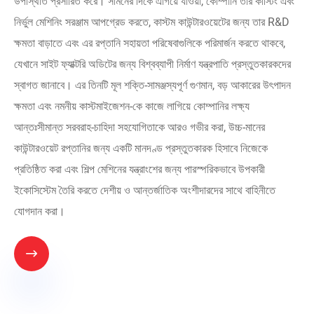
উপস্থিতি প্রসারিত করে। সামনের দিকে এগিয়ে যাওয়া, কোম্পানি তার কাস্টিং এবং
নির্ভুল মেশিনিং সরঞ্জাম আপগ্রেড করতে, কাস্টম কাউন্টারওয়েটের জন্য তার R&D
ক্ষমতা বাড়াতে এবং এর রপ্তানি সহায়তা পরিষেবাগুলিকে পরিমার্জন করতে থাকবে,
যেখানে সাইট ফ্যাক্টরি অডিটের জন্য বিশ্বব্যাপী নির্মাণ যন্ত্রপাতি প্রস্তুতকারকদের
স্বাগত জানাবে। এর তিনটি মূল শক্তি-সামঞ্জস্যপূর্ণ গুণমান, বড় আকারের উৎপাদন
ক্ষমতা এবং নমনীয় কাস্টমাইজেশন-কে কাজে লাগিয়ে কোম্পানির লক্ষ্য
আন্তঃসীমান্ত সরবরাহ-চাহিদা সহযোগিতাকে আরও গভীর করা, উচ্চ-মানের
কাউন্টারওয়েট রপ্তানির জন্য একটি মানদণ্ড প্রস্তুতকারক হিসাবে নিজেকে
প্রতিষ্ঠিত করা এবং শিল্প মেশিনের যন্ত্রাংশের জন্য পারস্পরিকভাবে উপকারী
ইকোসিস্টেম তৈরি করতে দেশীয় ও আন্তর্জাতিক অংশীদারদের সাথে বাহিনীতে
যোগদান করা।
