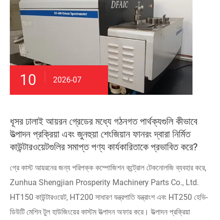
10
2026-07
ধূসর ঢালাই আয়রন গ্রেডের মধ্যে গঠনগত পার্থক্যগুলি কীভাবে
উত্পাদন প্রক্রিয়া এবং জুনহুয়া শেংজিয়ান ফানরং দ্বারা নির্মিত
কাউন্টারওয়েটগুলির সমাপ্ত পণ্য কার্যকারিতাকে প্রভাবিত করে?
গ্রে কাস্ট আয়রনের জন্য পরিপক্ক কম্পোজিশন কন্ট্রোল টেকনোলজি ব্যবহার করে,
Zunhua Shengjian Prosperity Machinery Parts Co., Ltd.
HT150 কাউন্টারওয়েট, HT200 সাধারণ যন্ত্রপাতি যন্ত্রাংশ এবং HT250 হেভি-
ডিউটি ​​মেশিন টুল হাউজিংয়ের কাস্টম উত্পাদন অফার করে। উত্পাদন প্রক্রিয়া