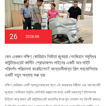
26
2026-06
কেন একজন দক্ষিণ কোরিয়ান নির্মাতা জুনহুয়া শেংজিয়ান সমৃদ্ধির
কাউন্টারওয়েট কাস্টিং প্রোডাকশন লাইনের একটি অন-সাইট
পরিদর্শন পরিচালনা করেছিলেন? আন্তঃসীমান্ত শিল্প সহযোগিতার
একটি নতুন অধ্যায় শুরু হয়৷
দক্ষিণ কোরিয়ার একটি প্রস্তুতকারকের সাথে এই কারখানার নিরীক্ষা এবং আলোচনাটি
জুনহুয়া শেংজিয়ান সমৃদ্ধি মেশিনারি যন্ত্রাংশের জন্য একটি গুরুত্বপূর্ণ মাইলফলক
চিহ্নিত করে কারণ এটি কাউন্টারওয়েট রপ্তানির উপর মূল ফোকাস সহ বিদেশী বাজারে