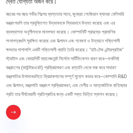
দ্বৈত যোগ্যতা অর্জন করে।
বছরের পর বছর গভীর শিল্পের ব্যস্ততার সাথে, জুনহুয়া শেংজিয়ান ফ্যানরং মেশিনারি
যন্ত্রাংশগুলি তার প্রযুক্তিগত উদ্ভাবনকে স্থিরভাবে উন্নত করেছে এবং এর
ব্যবস্থাপনা অনুশীলনকে মানসম্মত করেছে। কোম্পানিটি প্রারম্ভে প্রামাণিক
শংসাপত্রগুলি সুরক্ষিত করেছে এবং উত্পাদন এবং গবেষণা ও উন্নয়নে শক্তিশালী
ক্ষমতার পাশাপাশি একটি শক্তিশালী খ্যাতি তৈরি করেছে। "হাই-টেক এন্টারপ্রাইজ"
স্ট্যাটাস এবং কোয়ালিটি ম্যানেজমেন্ট সিস্টেম সার্টিফিকেশন ধারণ করে—ফর্কলিফ্ট
যন্ত্রাংশের (কাউন্টারওয়েট) প্রক্রিয়াকরণ এবং রপ্তানি থেকে শুরু করে সাধারণ
যন্ত্রপাতির উপাদানগুলিতে ক্রিয়াকলাপের সম্পূর্ণ সুযোগ কভার করে—কোম্পানি R&D
এবং উত্পাদন, যন্ত্রপাতি যন্ত্রাংশ প্রক্রিয়াকরণ, এবং দেশীয় ও আন্তর্জাতিক বাণিজ্যের
প্রতি তার দীর্ঘমেয়াদী প্রতিশ্রুতির জন্য একটি শক্ত ভিত্তি স্থাপন করেছে।
